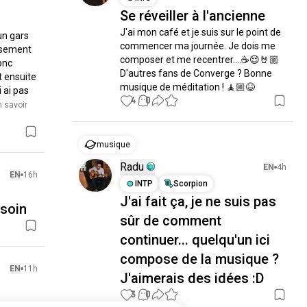
Se réveiller à l'ancienne
J'ai mon café et je suis sur le point de 
un gars 
commencer ma journée. Je dois me 
sement 
composer et me recentrer....☕😌🤘🏼 
nc 
D'autres fans de Converge ? Bonne 
 ensuite 
musique de méditation ! 🧘🏼😆
 ai pas 
4
0
n savoir 
musique
Radu
EN
4h
EN
16h
INTP
Scorpion
J'ai fait ça, je ne suis pas
esoin
sûr de comment
continuer... quelqu'un ici
compose de la musique ?
EN
11h
J'aimerais des idées :D
3
0