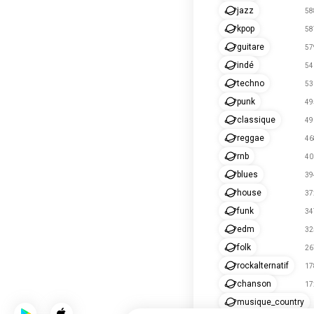
jazz
58
kpop
58
guitare
57
indé
54
techno
53
punk
49
classique
49
reggae
46
rnb
40
blues
39
house
37
funk
34
edm
32
folk
26
rockalternatif
17
chanson
17
musique_country