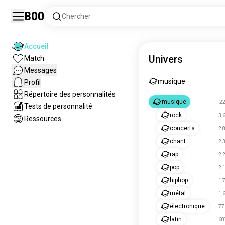
Boo
Chercher
Accueil
Univers
Match
Messages
musique
Profil
Répertoire des personnalités
musique
2
Tests de personnalité
rock
3,
Ressources
concerts
2,
chant
2,
rap
2,
pop
2,
hiphop
1,
métal
1,
électronique
77
latin
68