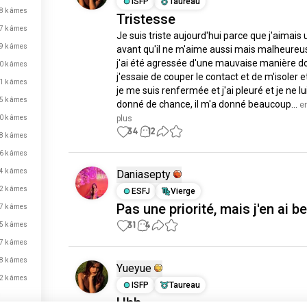
ISFP
Taureau
8 k âmes
Tristesse
7 k âmes
Je suis triste aujourd'hui parce que j'aimais 
9 k âmes
avant qu'il ne m'aime aussi mais malheureu
j'ai été agressée d'une mauvaise manière do
0 k âmes
j'essaie de couper le contact et de m'isoler et
1 k âmes
je me suis renfermée et j'ai pleuré et je ne lui
5 k âmes
donné de chance, il m'a donné beaucoup...
 e
0 k âmes
plus
34
12
8 k âmes
6 k âmes
4 k âmes
Daniasepty
2 k âmes
ESFJ
Vierge
Pas une priorité, mais j'en ai b
7 k âmes
31
4
5 k âmes
7 k âmes
8 k âmes
Yueyue
2 k âmes
ISFP
Taureau
Hhh