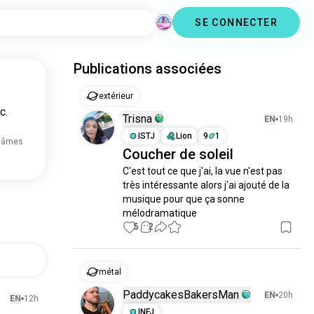
SE CONNECTER
Publications associées
extérieur
c.
Trisna
EN
19h
ISTJ
Lion
9
1
 âmes
Coucher de soleil
C'est tout ce que j'ai, la vue n'est pas 
très intéressante alors j'ai ajouté de la 
musique pour que ça sonne 
mélodramatique
5
2
métal
PaddycakesBakersMan
EN
20h
EN
12h
INFJ