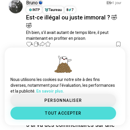
Bruno
EN
1 jour
INTP
Taureau
8
7
Est-ce illégal ou juste immoral ? 🤣
🤣
Eh bien, s'il avait autant de temps libre, il peut 
maintenant en profiter en prison.
4
5
Samantha
EN
3 jour
ENFP
Cancer
1
2
Tout le monde est si gentil à ✨Ba
Nous utilisons les cookies sur notre site à des fins
Sing Se✨
diverses, notamment pour l'évaluation, les performances
et la publicité.
En savoir plus.
5
0
PERSONNALISER
Kluay
EN
3 jour
TOUT ACCEPTER
INFJ
Bélier
2
1
J'ai vu des commentaires sur une