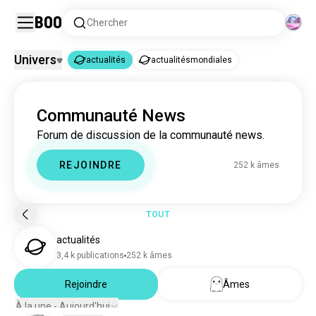
Boo
Chercher
Univers
actualités
actualitésmondiales
actualités
Communauté News
actualités
250 k âmes
Forum de discussion de la communauté news.
actualitésmondiales
209 k âmes
REJOINDRE
252 k âmes
TOUT
actualités
3,4 k publications
252 k âmes
Rejoindre
Âmes
À la une - Aujourd'hui