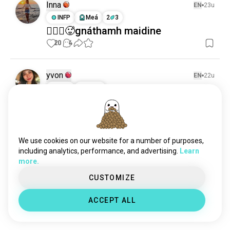
plandaí
30K anam
Inna
EN
23u
fiach
12K anam
INFP
Meá
2
3
🏃🏽‍♀️🥵gnáthamh maidine
réaltbhreathnóireacht
11K anam
20
4
páirceanna
3.2K anam
gníomhaíocht
1.2K anam
marthanóir
297 anam
yvon
EN
22u
ISFP
Tarbh
Fuinneoga síos, ceol ar, imní as.
Tá tiomáint i n-aonar i gcónaí an teiripe is fearr.
21
3
1/5
We use cookies on our website for a number of purposes,
including analytics, performance, and advertising.
Learn
Miguel
EN
21u
more.
INFJ
Saighdeoir
4
5
CUSTOMIZE
Chonaic mé urchar mór inniu...
Déanaim iarracht i gcónaí a bheith cúramach le 
ACCEPT ALL
háiteanna a nochtadh, ach is féidir liom a rá go raibh 
sé seo i bhfeirm bheag áitiúil.
