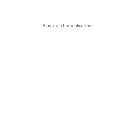
Aínda non hai publicacións!
Coñece xente nova
50.000.000+
DESCARGAS