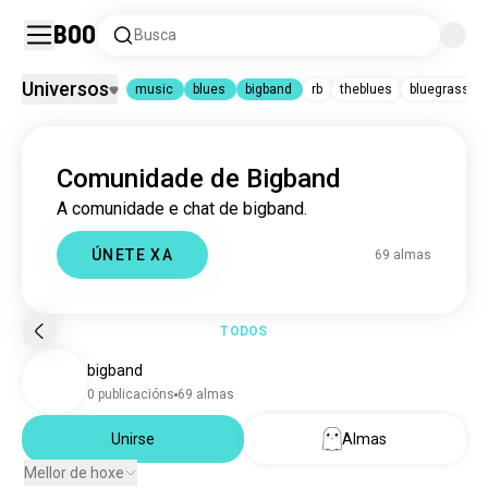
Boo
Busca
Universos
music
blues
bigband
rb
theblues
bluegrass
music
|
blues
|
bigband
Comunidade de Bigband
music
22 M almas
blues
394.385 almas
A comunidade e chat de bigband.
bigband
69 almas
rb
7308 almas
ÚNETE XA
69 almas
theblues
1171 almas
bluegrass
913 almas
jambands
167 almas
rhythmandsoul
43 almas
TODOS
autumnleaves
40 almas
bigband
countryblues
33 almas
latenightblues
3 almas
0 publicacións
69 almas
Unirse
Almas
Mellor de hoxe