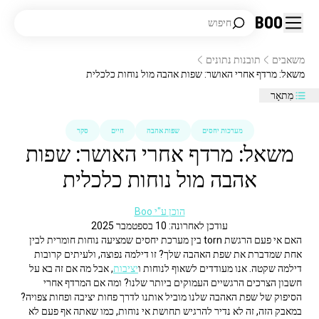
Boo
חיפוש
משאבים
תובנות נתונים
משאל: מרדף אחרי האושר: שפות אהבה מול נוחות כלכלית
מִתאָר
מערכות יחסים
שפות אהבה
חיים
סקר
משאל: מרדף אחרי האושר: שפות
אהבה מול נוחות כלכלית
הוכן ע"י Boo
עודכן לאחרונה: 10 בספטמבר 2025
האם אי פעם הרגשת torn בין מערכת יחסים שמציעה נוחות חומרית לבין 
אחת שמדברת את שפת האהבה שלך? זו דילמה נפוצה, ולעיתים קרובות 
דילמה שקטה. אנו מעודדים לשאוף לנוחות ו
יציבות
, אבל מה אם זה בא על 
חשבון הצרכים הרגשיים העמוקים ביותר שלנו? ומה אם המרדף אחרי 
הסיפוק של שפת האהבה שלנו מוביל אותנו לדרך פחות יציבה ופחות צפויה?
במאבק הזה, זה לא נדיר להרגיש תחושת אי נוחות, כמו שאתה אף פעם לא 