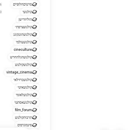
סרטיםחלופיים
176
קולנועי
120
הוליוודישן
קולנועצרפתי
קולנועהונגקונג
קולנועעולמי
cineculture
קולנועהגלהחדש
קולנועקולנוע
vintage_cinema
קולנועברזילאי
קולנועאיטי
קולנועלאומי
קולנועאסתטי
film_forum
תרבותקולנוע
סינמוגרפים