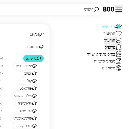
Boo
חיפוש
דף ראשי
יקומים
התאמה
הודעות
סרטונים
פרופיל
בסיס נתוני אישיות
סרטונים
2.6M 
מבחני אישיות
יצירתסרטים
260K 
משאבים
יוטיוב
164K 
קולנוע
79K
פודקאסט
40K
צילום_קולנועי
25K
וידאוגרפיה
15K
סטרימינג
6.2K
קולנועאומנותי
723
חובב_קולנוע
717