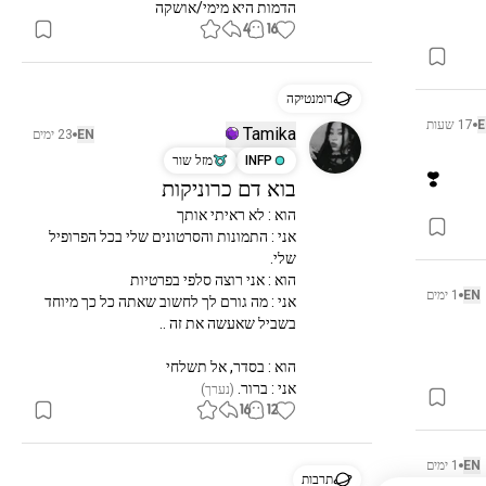
הדמות היא מימי/אושקה
4
16
רומנטיקה
E
17 שעות
Tamika
EN
23 ימים
INFP
מזל שור
❣️
בוא דם כרוניקות
אני : התמונות והסרטונים שלי בכל הפרופיל 
EN
1 ימים
אני : מה גורם לך לחשוב שאתה כל כך מיוחד 
אני : ברור.
 (נערך)
16
12
EN
1 ימים
תרבות