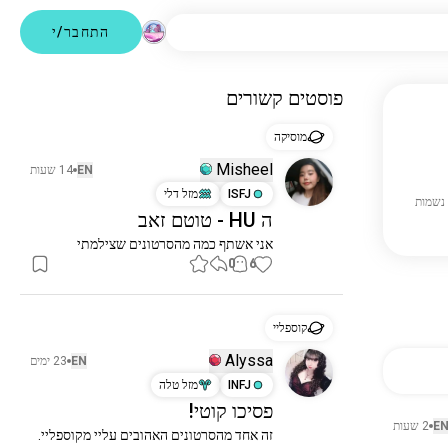
התחבר/י
פוסטים קשורים
מוסיקה
Misheel
EN
14 שעות
ISFJ
מזל דלי
ה HU - טוטם זאב
אני אשתף כמה מהסרטונים שצילמתי
0
6
קוספליי
Alyssa
EN
23 ימים
INFJ
מזל טלה
פסיכו קוטי!
E
2 שעות
זה אחד מהסרטונים האהובים עליי מקוספליי. 