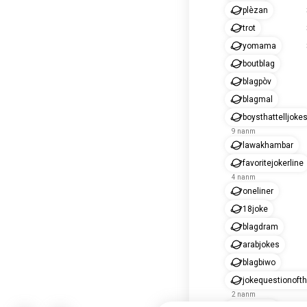
plèzan
trot
yomama
boutblag
blagpòv
blagmal
boysthattelljoke
9 nanm
lawakhambar
favoritejokerline
4 nanm
oneliner
18joke
blagdram
arabjokes
blagbiwo
jokequestionoft
2 nanm