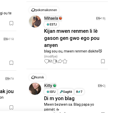
pokomakonnen
i ou te 
Mihaela
EN
18j
ESTJ
Kijan mwen renmen li lè
gason gen gwo ego pou
EN
11è
anyen
blag sou ou, mwen renmen diskite😼
(modifye)
32
8
komik
EN
7è
Kitty
EN
2j
ak jou
ISFJ
Sagitè
8
7
on 
Di m yon blag
Mwen bezwen sa. Blag papa yo 
pèmèt. ☕️