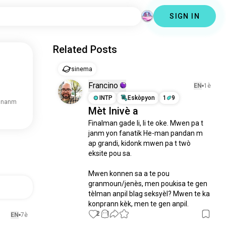
SIGN IN
Related Posts
sinema
Francino
EN
1è
INTP
Eskòpyon
1
9
 nanm
Mèt Inivè a
Finalman gade li, li te oke. Mwen pa t 
janm yon fanatik He-man pandan m 
ap grandi, kidonk mwen pa t twò 
eksite pou sa. 

Mwen konnen sa a te pou 
granmoun/jenès, men poukisa te gen 
tèlman anpil blag seksyèl? Mwen te ka 
konprann kèk, men te gen anpil.
2
1
EN
7è