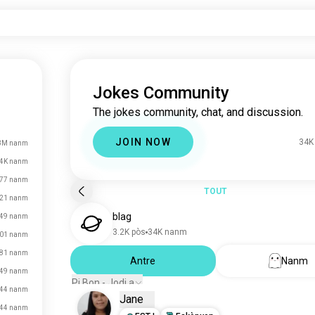
Jokes Community
The jokes community, chat, and discussion.
JOIN NOW
34K
3M nanm
4K nanm
77 nanm
TOUT
21 nanm
blag
49 nanm
3.2K pòs
34K nanm
01 nanm
81 nanm
Antre
Nanm
49 nanm
Pi Bon - Jodi a
44 nanm
Jane
44 nanm