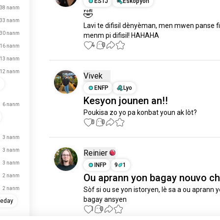
ESTJ
Eskòpyon
38 nanm
🤣
33 nanm
Lavi te difisil dènyèman, men mwen panse fig
30 nanm
menm pi difisil! HAHAHA
4
0
16 nanm
13 nanm
12 nanm
Vivek
s
ENFP
Lyo
Kesyon jounen an!!
6 nanm
Poukisa zo yo pa konbat youn ak lòt?
0
0
3 nanm
3 nanm
Reinier
3 nanm
INFP
9
1
Ou aprann yon bagay nouvo ch
2 nanm
2 nanm
Sòf si ou se yon istoryen, lè sa a ou aprann y
bagay ansyen
heday
1
0