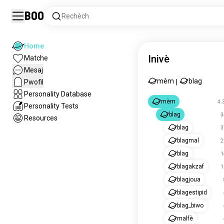
Boo
Rechèch
Home
Inivè
Matche
Mesaj
mèm
blag
Pwofil
|
Personality Database
mèm
4.
Personality Tests
blag
3
Resources
blag
3
blagmal
2
blag
1
blagakzaf
1
blagjoua
blagestipid
blag_biwo
malfè