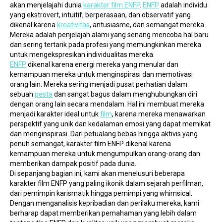
akan menjelajahi dunia 
karakter film ENFP
. 
ENFP
 adalah individu 
yang ekstrovert, intuitif, berperasaan, dan observatif yang 
dikenal karena 
kreativitas
, antusiasme, dan semangat mereka. 
Mereka adalah penjelajah alami yang senang mencoba hal baru 
dan sering tertarik pada profesi yang memungkinkan mereka 
untuk mengekspresikan individualitas mereka.
ENFP
 dikenal karena energi mereka yang menular dan 
kemampuan mereka untuk menginspirasi dan memotivasi 
orang lain. Mereka sering menjadi pusat perhatian dalam 
sebuah 
pesta
 dan sangat bagus dalam menghubungkan diri 
dengan orang lain secara mendalam. Hal ini membuat mereka 
menjadi karakter ideal untuk 
film
, karena mereka menawarkan 
perspektif yang unik dan kedalaman emosi yang dapat memikat 
dan menginspirasi. Dari petualang bebas hingga aktivis yang 
penuh semangat, karakter film ENFP dikenal karena 
kemampuan mereka untuk mengumpulkan orang-orang dan 
memberikan dampak positif pada dunia.
Di sepanjang bagian ini, kami akan menelusuri beberapa 
karakter film ENFP yang paling ikonik dalam sejarah perfilman, 
dari pemimpin karismatik hingga pemimpi yang whimsical. 
Dengan menganalisis kepribadian dan perilaku mereka, kami 
berharap dapat memberikan pemahaman yang lebih dalam 