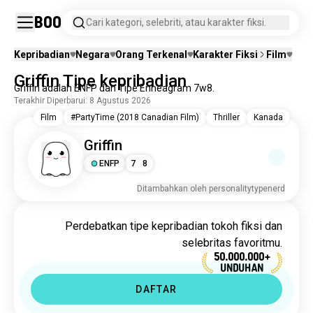
Boo
Cari kategori, selebriti, atau karakter fiksi.
Kepribadian
Negara
Orang Terkenal
Karakter Fiksi
Film
Griffin Tipe kepribadian
Griffin adalah ENFP dan Tipe Enneagram 7w8.
Terakhir Diperbarui: 8 Agustus 2026
Film
#PartyTime (2018 Canadian Film)
Thriller
Kanada
Griffin
ENFP
7
8
Ditambahkan oleh personalitytypenerd
Perdebatkan tipe kepribadian tokoh fiksi dan
selebritas favoritmu.
50.000.000+
UNDUHAN
DAFTAR