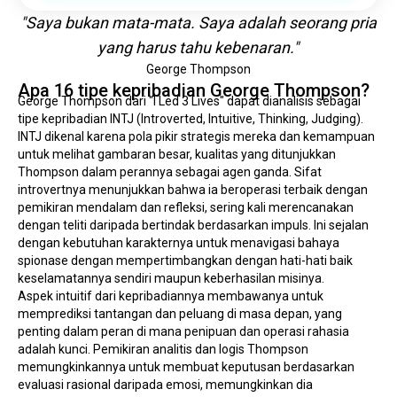
"Saya bukan mata-mata. Saya adalah seorang pria
yang harus tahu kebenaran."
George Thompson
Apa 16 tipe kepribadian George Thompson?
George Thompson dari "I Led 3 Lives" dapat dianalisis sebagai 
tipe kepribadian INTJ (Introverted, Intuitive, Thinking, Judging).
INTJ dikenal karena pola pikir strategis mereka dan kemampuan 
untuk melihat gambaran besar, kualitas yang ditunjukkan 
Thompson dalam perannya sebagai agen ganda. Sifat 
introvertnya menunjukkan bahwa ia beroperasi terbaik dengan 
pemikiran mendalam dan refleksi, sering kali merencanakan 
dengan teliti daripada bertindak berdasarkan impuls. Ini sejalan 
dengan kebutuhan karakternya untuk menavigasi bahaya 
spionase dengan mempertimbangkan dengan hati-hati baik 
keselamatannya sendiri maupun keberhasilan misinya.
Aspek intuitif dari kepribadiannya membawanya untuk 
memprediksi tantangan dan peluang di masa depan, yang 
penting dalam peran di mana penipuan dan operasi rahasia 
adalah kunci. Pemikiran analitis dan logis Thompson 
memungkinkannya untuk membuat keputusan berdasarkan 
evaluasi rasional daripada emosi, memungkinkan dia 