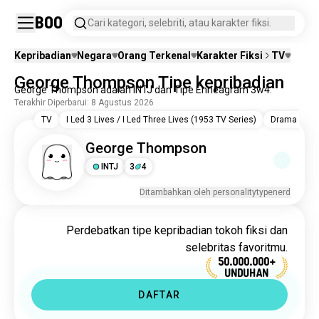
Boo
Cari kategori, selebriti, atau karakter fiksi.
Kepribadian
Negara
Orang Terkenal
Karakter Fiksi
TV
George Thompson Tipe kepribadian
George Thompson adalah INTJ dan Tipe Enneagram 3w4.
Terakhir Diperbarui: 8 Agustus 2026
TV
I Led 3 Lives / I Led Three Lives (1953 TV Series)
Drama TV
George Thompson
INTJ
3
4
Ditambahkan oleh personalitytypenerd
Perdebatkan tipe kepribadian tokoh fiksi dan
selebritas favoritmu.
50.000.000+
UNDUHAN
DAFTAR