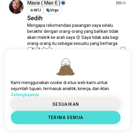
putribrid
89 jiwa
Maxie ( Max-E )
EN
3b
setelah
68 jiwa
INTJ
Virgo
Sedih
panggilsayadengannamamu
67 jiwa
Mengapa rekomendasi pasangan saya selalu 
indocina
66 jiwa
berakhir dengan orang-orang yang bahkan tidak 
365hari
63 jiwa
akan melirik ke arah saya 😒 Saya tidak ada bagi 
filmromantis
59 jiwa
orang-orang itu sebagai sesuatu yang berharga
forrestgump
9
7
59 jiwa
10tahun
59 jiwa
filmromantis
55 jiwa
Bertemu Orang
Baru
hanyateman
53 jiwa
50.000.000+
bersamaisampaimati
52 jiwa
Kami menggunakan cookie di situs web kami untuk
UNDUHAN
sebelummatahariterbit
51 jiwa
sejumlah tujuan, termasuk analitik, kinerja, dan iklan.
Selengkapnya.
casablanca
42 jiwa
putripengantin
40 jiwa
SESUAIKAN
ciumaku
32 jiwa
TERIMA SEMUA
rebecca
31 jiwa
inilahkita
29 jiwa
barudikota
28 jiwa