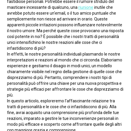
fastidiose personali. Potrebbe essere il rumore stridulo del 
masticare incessante di qualcuno, una 
riunione
 inutile che 
avrebbe potuto essere un'email, o il tuo amico puntuale che 
semplicemente non riesce ad arrivare in orario. Queste 
apparenti piccole irritazioni possono influenzare notevolmente 
il nostro umore. Ma perché queste cose provocano una risposta 
così potente in noi? È possibile che i nostri tratti di personalità 
unici intensifichino le nostre reazioni alle cose che ci 
infastidiscono di più?
In effetti, le nostre personalità individuali plasmando le nostre 
interpretazioni e reazioni al mondo che ci circonda. Elaboriamo 
esperienze e gestiamo il disagio in modi unici, un modello 
chiaramente visibile nel regno della gestione di quelle cose che 
disprezziamo di più. Pertanto, comprendere i nostri tipi di 
personalità può offrire una chiave per una nuova prospettiva e 
strategie più efficaci per affrontare le cose che disprezziamo di 
più.
In questo articolo, esploreremo l'affascinante relazione tra 
tratti di personalità e le cose che ci infastidiscono di più. Alla 
fine, avrai acquisito una comprensione più profonda delle tue 
reazioni, imparato a gestire le tue inconvenienze personali in 
modo più efficace e scoperto come affrontare quelle degli altri 
con maggiore grazia e comprensione.