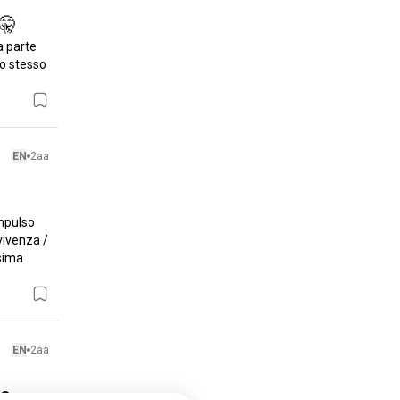
🤫
a parte 
o stesso 
EN
2aa
mpulso 
ivenza / 
sima 
EN
2aa
to