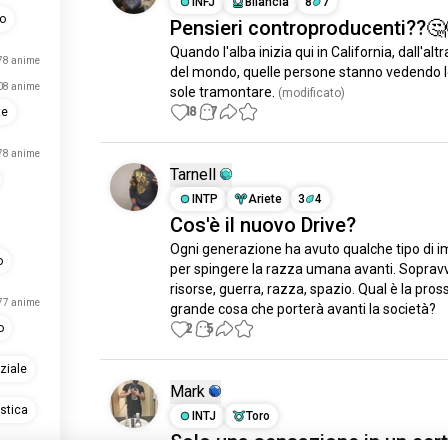
INFJ
Bilancia
8
7
no
Pensieri controproducenti??🤔
Quando l'alba inizia qui in California, dall'altr
78 anime
del mondo, quelle persone stanno vedendo l
08 anime
sole tramontare.
 (modificato)
18
7
te
78 anime
Tarnell
INTP
Ariete
3
4
Cos'è il nuovo Drive?
Ogni generazione ha avuto qualche tipo di i
o
per spingere la razza umana avanti. Sopravv
risorse, guerra, razza, spazio. Qual è la pros
77 anime
grande cosa che porterà avanti la società?
2
5
o
ziale
Mark
stica
INTJ
Toro
Solo una sensazione in un cer