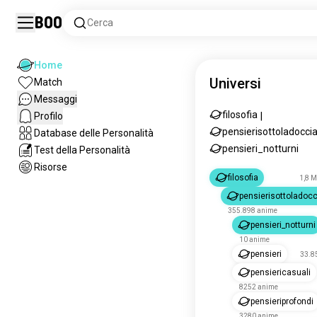
Boo
Cerca
Home
Universi
Match
Messaggi
filosofia
Profilo
|
pensierisottoladocci
Database delle Personalità
pensieri_notturni
Test della Personalità
Risorse
filosofia
1,8 M
pensierisottoladocc
355.898 anime
pensieri_notturni
10 anime
pensieri
33.8
pensiericasuali
8252 anime
pensieriprofondi
3280 anime