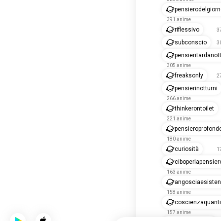
pensierodelgior
391 anime
riflessivo
3
subconscio
3
pensieritardanot
305 anime
freaksonly
2
pensierinotturni
266 anime
thinkerontoilet
221 anime
pensieroprofond
180 anime
curiosità
1
ciboperlapensier
163 anime
angosciaesisten
158 anime
coscienzaquanti
157 anime