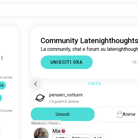
Community Latenighthought
La community, chat e forum su latenighthough
a
|
UNISCITI ORA
10
ln anime
TUTTO
ia
pensieri_notturni
14 post
10 anime
50 anime
Unisciti
Anime
Migliori - Oggi
Mia