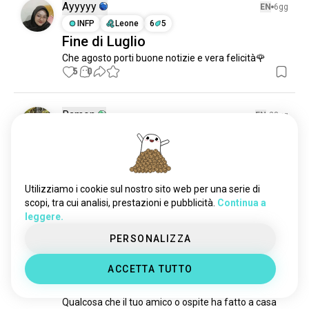
desideri
174 anime
Ayyyyy
EN
6gg
significato
162 anime
INFP
Leone
6
5
Fine di Luglio
storie_di_vita
159 anime
Che agosto porti buone notizie e vera felicità🌹
traguardo
158 anime
5
0
sopravvissuto_depressione
142 anime
mentalità
139 anime
coraggio
137 anime
Ramon
EN
28gg
premi
116 anime
ESTJ
Sagittario
Tempo di Storia
obiettivofitness
112 anime
leader
Qualcosa che hai visto o vissuto mentre visitavi la 
109 anime
casa di qualcun altro che ti ha fatto decidere di non 
ikigai
78 anime
Utilizziamo i cookie sul nostro sito web per una serie di
tornarci mai più?
bambinoprodigio
78 anime
scopi, tra cui analisi, prestazioni e pubblicità.
Continua a
4
2
leggere.
sopravvissuto_al_cancro
75 anime
storiadivita
68 anime
PERSONALIZZA
Ramon
EN
28gg
significativo
67 anime
ESTJ
Sagittario
ACCETTA TUTTO
cercadisagio
42 anime
Tempo di Storia
successfulstory
42 anime
Qualcosa che il tuo amico o ospite ha fatto a casa 
forzadivolontà
26 anime