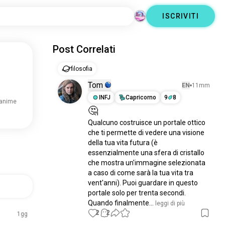
ISCRIVITI
Post Correlati
filosofia
Tom
EN
11mm
INFJ
Capricorno
9
8
 anime
🤔
Qualcuno costruisce un portale ottico 
che ti permette di vedere una visione 
della tua vita futura (è 
essenzialmente una sfera di cristallo 
che mostra un'immagine selezionata 
a caso di come sarà la tua vita tra 
vent'anni). Puoi guardare in questo 
portale solo per trenta secondi. 
Quando finalmente...
 leggi di più
2
2
1gg