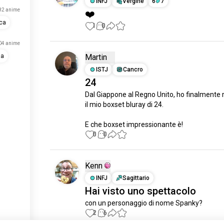
INFJ
Vergine
6
7
82 anime
❤️
ca
1
0
04 anime
Martin
na
ISTJ
Cancro
24
Dal Giappone al Regno Unito, ho finalmente r
il mio boxset bluray di 24.

E che boxset impressionante è!
0
0
Kenn
INFJ
Sagittario
Hai visto uno spettacolo
con un personaggio di nome Spanky?
2
6
si è appena iscritt*.