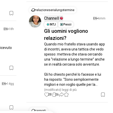
relazioneserialungotermine
Channell
EN
6mm
INTJ
Pesci
EN
18h
Gli uomini vogliono
relazioni?
Quando mio fratello stava usando app 
icevuto 
di incontri, aveva una tattica che vedo 
spesso: metteva che stava cercando 
una “relazione a lungo termine” anche 
se in realtà cercava solo avventure. 

Gli ho chiesto perché lo facesse e lui 
ha risposto: “Sono semplicemente 
EN
14gg
migliori e non voglio quelle per la...
(modificato)
 leggi di più
28
26
rapporti