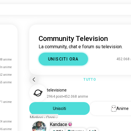
Community Television
La community, chat e forum su television.
UNISCITI ORA
452.068
38 anime
ln anime
62 anime
TUTTO
65 anime
televisione
2964 post
452.068 anime
71 anime
Unisciti
Anime
Migliori - Oggi
24 anime
Kandace
86 anime