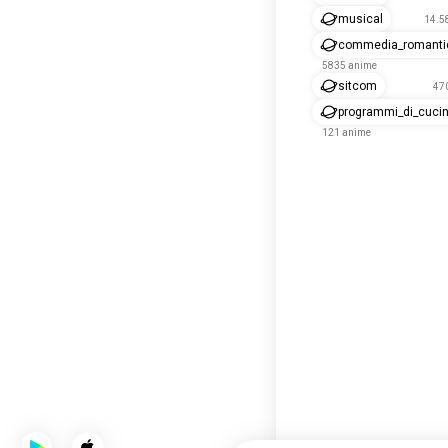
musical
14.5
commedia_romanti
5835 anime
sitcom
47
programmi_di_cuci
121 anime