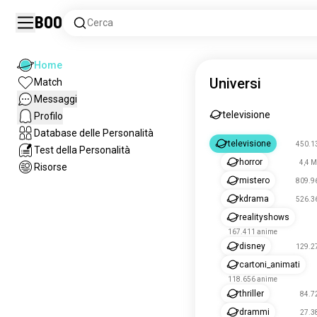
Boo
Cerca
Home
Universi
Match
Messaggi
televisione
Profilo
Database delle Personalità
televisione
450.1
Test della Personalità
horror
4,4 M
Risorse
mistero
809.9
kdrama
526.3
realityshows
167.411 anime
disney
129.2
cartoni_animati
118.656 anime
thriller
84.7
drammi
27.3