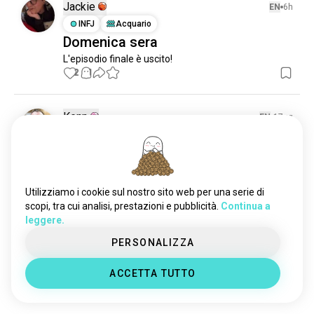
sitcom
4704 anime
Jackie
EN
6h
programmi_di_cucina
121 anime
INFJ
Acquario
Domenica sera
L'episodio finale è uscito!
2
1
Kenn
EN
17gg
INFJ
Sagittario
Hai visto uno spettacolo
con un personaggio di nome Spanky?
2
6
Utilizziamo i cookie sul nostro sito web per una serie di
scopi, tra cui analisi, prestazioni e pubblicità.
Continua a
leggere.
Martin
EN
14gg
PERSONALIZZA
ISTJ
Cancro
24
ACCETTA TUTTO
Qualcun altro sente la mancanza di 24?
3
1