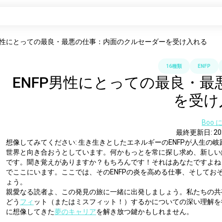
P男性にとっての最良・最悪の仕事：内面のクルセーダーを受け入れる
16種類
ENFP
ENFP男性にとっての最良・
を受け
Boo 
最終更新日: 20
想像してみてください: 生き生きとしたエネルギーのENFPが人生の
世界と向き合おうとしています。何かもっとを常に探し求め、新しい
です。聞き覚えがありますか？もちろんです！それはあなたですよね
でここにいます。ここでは、そのENFPの炎を高める仕事、そして
ょう。
親愛なる読者よ、この発見の旅に一緒に出発しましょう。私たちの共
どう
フィ
ット（またはミスフィット！）するかについての深い理解を
に想像してきた
夢のキャリア
を解き放つ鍵かもしれません。