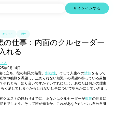
サインインする
キャリア
男性
最悪の仕事：内面のクルセーダー
入れる
による
25年9月14日
岐路に立ち、彼の無限の熱意、
創造性
、そして人生への
情熱
をもって
経験や挑戦を渇望し、止められない知識への渇望を持っている男性
？それとも、知り合いですか？いずれにせよ、あなたは何かの理由
おそらく消してしまうかもしれない仕事について明らかにしていきまし
有クエストの終わりまでに、あなたはクルセーダーが
職業
の世界に
得るでしょう。そして誰が知るか、これがあなたがいつも自分自身