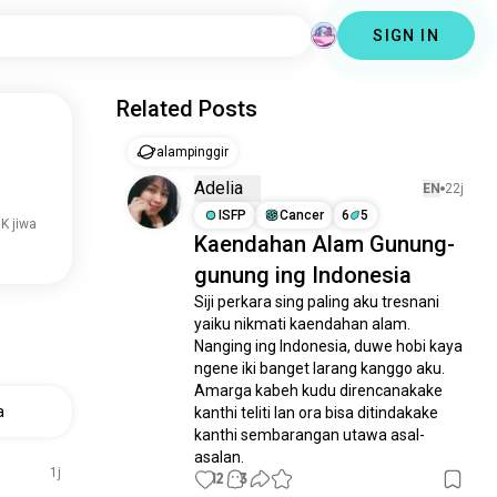
SIGN IN
Related Posts
alampinggir
Adelia
EN
22j
ISFP
Cancer
6
5
K jiwa
Kaendahan Alam Gunung-
gunung ing Indonesia
Siji perkara sing paling aku tresnani 
yaiku nikmati kaendahan alam. 
Nanging ing Indonesia, duwe hobi kaya 
ngene iki banget larang kanggo aku. 
Amarga kabeh kudu direncanakake 
a
kanthi teliti lan ora bisa ditindakake 
kanthi sembarangan utawa asal-
asalan.
1j
12
3