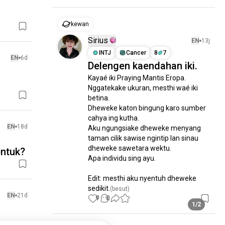
kewan
Sirius
EN
13j
INTJ
Cancer
8
7
EN
6d
Delengen kaendahan iki.
Kayaé iki Praying Mantis Eropa.

Nggatekake ukuran, mesthi waé iki 
betina.

Dheweke katon bingung karo sumber 
cahya ing kutha.

EN
18d
Aku ngungsiake dheweke menyang 
taman cilik sawise ngintip lan sinau 
dheweke sawetara wektu.

entuk?
Apa individu sing ayu.

Edit: mesthi aku nyentuh dheweke 
sedikit.
(besut)
EN
21d
9
0
1/2