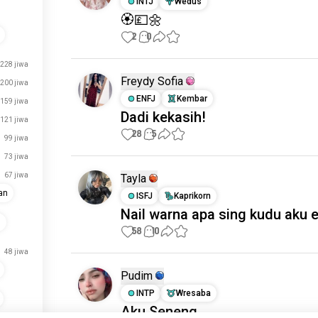
INTJ
Wédus
🏵💷🌼
2
0
228 jiwa
Freydy Sofia
200 jiwa
ENFJ
Kembar
159 jiwa
Dadi kekasih!
121 jiwa
28
5
99 jiwa
73 jiwa
67 jiwa
Tayla
an
ISFJ
Kaprikorn
Nail warna apa sing kudu aku 
g
58
10
48 jiwa
Pudim
INTP
Wresaba
Aku Seneng...