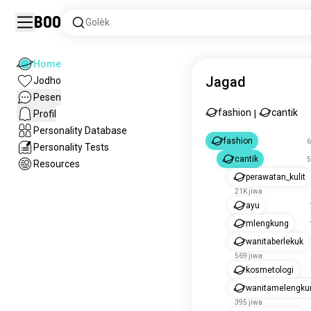
Boo
Golèk
Home
Jagad
Jodho
Pesen
fashion
cantik
Profil
|
Personality Database
fashion
6
Personality Tests
cantik
5
Resources
perawatan_kulit
21K jiwa
ayu
mlengkung
wanitaberlekuk
569 jiwa
kosmetologi
wanitamelengku
395 jiwa