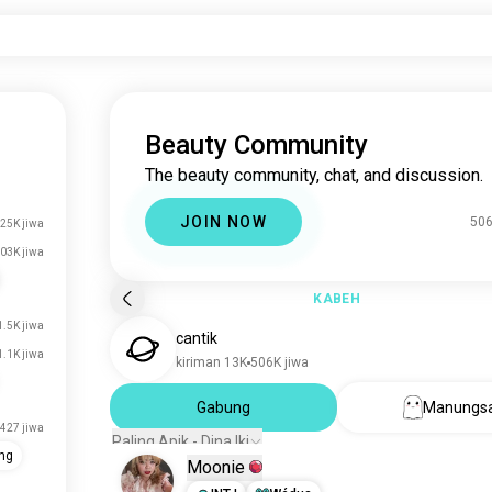
Beauty Community
The beauty community, chat, and discussion.
JOIN NOW
506
25K jiwa
03K jiwa
KABEH
1.5K jiwa
cantik
1.1K jiwa
kiriman 13K
506K jiwa
Gabung
Manungs
427 jiwa
Paling Apik - Dina Iki
ng
Moonie