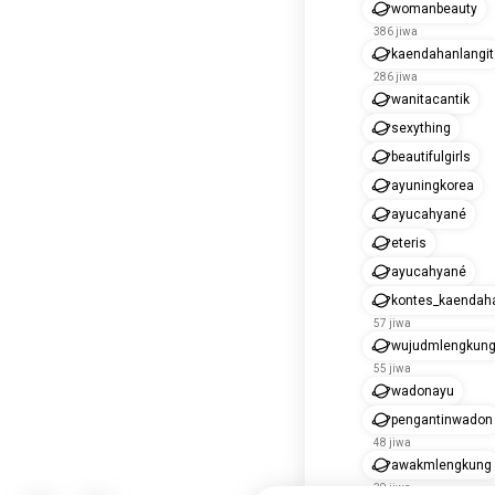
womanbeauty
386 jiwa
kaendahanlangit
286 jiwa
wanitacantik
sexything
beautifulgirls
ayuningkorea
ayucahyané
eteris
ayucahyané
kontes_kaendah
57 jiwa
wujudmlengkun
55 jiwa
wadonayu
pengantinwadon
48 jiwa
awakmlengkung
39 jiwa