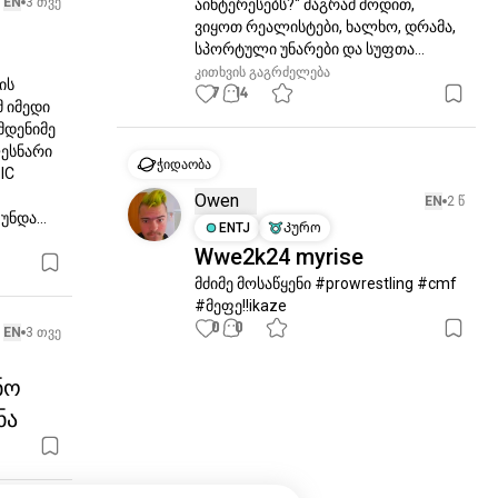
EN
3 თვე
აინტერესებს?" მაგრამ მოდით, 
ვიყოთ რეალისტები, ხალხო, დრამა, 
სპორტული უნარები და სუფთა...
კითხვის გაგრძელება
ს 
7
14
 იმედი 
დენიმე 
სნარი 
ჭიდაობა
C 
Owen
EN
2 წ
უნდა...
ENTJ
Კურო
Wwe2k24 myrise
მძიმე მოსაწყენი #prowrestling #cmf 
#მეფე!!ikaze
0
0
EN
3 თვე
ნო
ნა