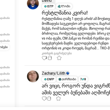
David
ISTP
Ლომი
რესტლმანია კვირა!
ადამიანი
რესტლმანია ღამე 1 დღეს არის! ამ შოუსთვი
მომზადება საუკეთესო არ ყოფილა, მაგრამ
მაქვს, რომ სახალისო იქნება. მხოლოდ რამ
ბრძოლაა, რომელსაც ველოდები. ბროკ ლე
ადამიანი
vs ობა ფემი, CM პანკი vs რომან რეინსი და I
ადამიანი
საფეხურების მატჩი. ველოდებოდი რენდი 
ობები
ორტონის vs კოდი როუდს, მაგრამ.... TKO-მ 
კითხვის გაგრძელება
2
1
ადამიანი
Zachary/Lilith
ადამიანი
ENFP
Კირჩხიბი
7
8
ადამიანი
არ ვიცი, როგორ უნდა ვიგრძ
ადამიანი
ამის ველურ ბუნებაში აღმოჩე
ახლახან დარეგისტრირდა.
1
1
ახლახან დარეგისტრირდა.