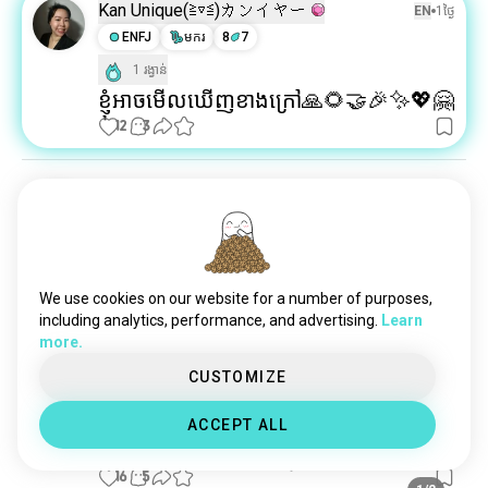
រុក្ខជាតិ
30K គ្រលីង
Kan Unique(⁠≧⁠▽⁠≦⁠)カンイヤー
EN
1ថ្ងៃ
ការប្រមាញ់
12K គ្រលីង
ENFJ
មករ
8
7
មើលផ្កាយ
11K គ្រលីង
1 រង្វាន់
សួនច្បារ
3.2K គ្រលីង
ខ្ញុំអាចមើលឃើញខាងក្រៅ🙏🌻🤝🎉✨💖🤗
សកម្មភាព
1.2K គ្រលីង
12
3
អ្នករស់រានមានជីវិត
297 គ្រលីង
yvon
EN
13ម៉
ISFP
រាសីឆ្លូវ
បើកកញ្ចក់ចុះ ស្តាប់តន្ត្រី បញ្ចប់ការព្រួយ
បារម្ភ។
We use cookies on our website for a number of purposes,
ការបើកបរ​តែម្ដងគឺជាការព្យាបាលល្អបំផុត។
including analytics, performance, and advertising.
Learn
16
2
1/5
more.
CUSTOMIZE
Khao
EN
18ម៉
ENTJ
ថុលា
ACCEPT ALL
ការលើកកម្រិតថាមពលក្នុងការហាត់ប្រាណ😁
16
5