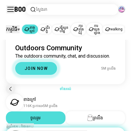
Boo
ស្វែងរក
ការ
ការ
ខាង
ដើរ
ធ្វើសួន
កម្មវិធី
តាំង
ផ្សង
walking
ក្រៅ
ភ្នំ
បន្លែ
ជំរុំ
ព្រេង
ខាងក្រៅ
Outdoors Community
ខាងក្រៅ
5M គ្រលីង
The outdoors community, chat, and discussion.
ដើរភ្នំ
858K គ្រលីង
ធ្វើសួនបន្លែ
641K គ្រលីង
JOIN NOW
5M គ្រលីង
ការតាំងជំរុំ
323K គ្រលីង
ការផ្សងព្រេង
300K គ្រលីង
walking
232K គ្រលីង
ទាំងអស់
ឆ្នេរ
217K គ្រលីង
ខាងក្រៅ
នេសាទ
160K គ្រលីង
116K ប្រកាស
5M គ្រលីង
មុជទឹក
120K គ្រលីង
ការធ្វើដំណើរតាមផ្លូវ
ចូលរួម
ព្រលឹង
58K គ្រលីង
ភ្នំ
54K គ្រលីង
ល្អបំផុត - ថ្ងៃនេះ