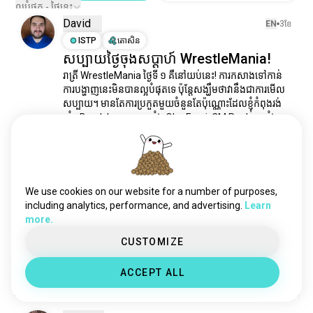
nwo
96 គ្រលីង
ល្អបំផុត - ថ្ងៃនេះ
David
rhearipley
79 គ្រលីង
EN
3ខែ
ចលនាម៉ាត
ISTP
តោសិន
59 គ្រលីង
សប្បាយថ្ងៃចុងសប្តាហ៍ WrestleMania!
romanreigns
43 គ្រលីង
រាត្រី WrestleMania ថ្ងៃទី ១ គឺនៅយប់នេះ! ការកសាងទៅកាន់
cmpunk
39 គ្រលីង
ការបង្ហាញនេះមិនបានល្អបំផុតទេ ប៉ុន្តែសង្ឃឹមថាវានឹងជាការមើល
ចនស៊ីណា
36 គ្រលីង
សប្បាយ។ មានតែការប្រកួតមួយចំនួនតែប៉ុណ្ណោះដែលខ្ញុំកំពុងរង់
អាលីយ៉ា
35 គ្រលីង
ចាំ។ Brock Lesnar ប្រឆាំង Oba Femi, CM Punk ប្រឆាំង 
Roman Reigns និងការប្រកួត IC ladder។ ខ្ញុំកំពុងរង់ចាំ 
alexabliss
19 គ្រលីង
Randy Orton ប្រឆាំង Cody...
 read more
wwebayley
16 គ្រលីង
2
1
រ៉ែនឌីអ័រតុន
10 គ្រលីង
សេតហ៍រ៉ូលីន់ស
9 គ្រលីង
We use cookies on our website for a number of purposes,
Zachary/Lilith
EN
3ខែ
lita
7 គ្រលីង
including analytics, performance, and advertising.
Learn
more.
ENFP
មរករ
7
8
livmorgan
7 គ្រលីង
មិនប្រាកដថាខ្ញុំមានអារម្មណ៍យ៉ាងដូចម្តេចអំពី
បេគីឡិញ
6 គ្រលីង
CUSTOMIZE
ការរកឃើញនេះនៅក្នុងព្រៃ
biancabelair
6 គ្រលីង
ACCEPT ALL
1
1
ប៉ះត្រឡប់
5 គ្រលីង
ក្លឹបកាំភ្លើង
5 គ្រលីង
បុរសខ្លាំង
5 គ្រលីង