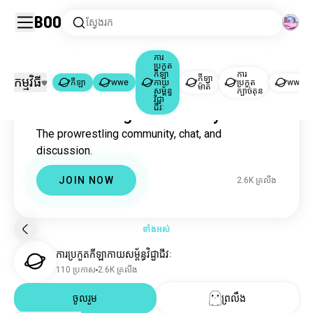
Boo
ស្វែងរក
ការ
ប្រកួត
កីឡា
ការ
កីឡា
កម្មវិធី
កីឡា
wwe
កាយ
ប្រកួត
wwer
ម៉ាត់
កីឡា
wwe
ការប្រកួតកីឡាកាយសម្ព័ន្ធវិជ្ជាជីវៈ
|
|
សម្ព័ន្ធ
ក្បាច់គុន
វិជ្ជា
ជីវៈ
Prowrestling Community
កីឡា
1.8M គ្រលីង
The prowrestling community, chat, and
wwe
20K គ្រលីង
discussion.
ការប្រកួតកីឡាកាយសម្ព័ន្ធវិជ្ជាជីវៈ
2.6K គ្រលីង
កីឡាម៉ាត់
34K គ្រលីង
JOIN NOW
2.6K គ្រលីង
ការប្រកួតក្បាច់គុន
492 គ្រលីង
wweraw
459 គ្រលីង
wwesmackdown
452 គ្រលីង
ទាំងអស់
អ្នកប្រដាល់
396 គ្រលីង
ការប្រកួតកីឡាកាយសម្ព័ន្ធវិជ្ជាជីវៈ
វ្រេសលម៉ានៀ
385 គ្រលីង
110 ប្រកាស
2.6K គ្រលីង
wwenxt
181 គ្រលីង
ចូលរួម
ព្រលឹង
battleroyale
133 គ្រលីង