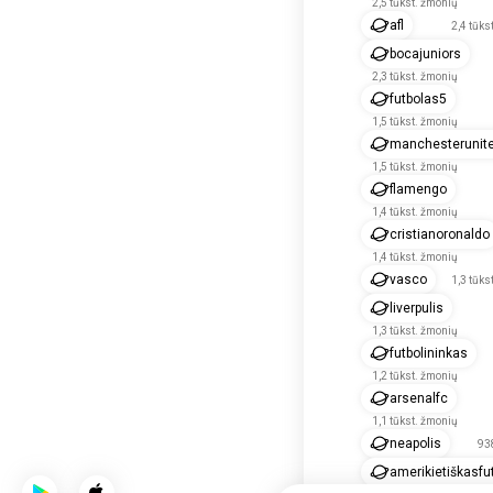
2,5 tūkst. žmonių
afl
2,4 tūks
bocajuniors
2,3 tūkst. žmonių
futbolas5
1,5 tūkst. žmonių
manchesterunit
1,5 tūkst. žmonių
flamengo
1,4 tūkst. žmonių
cristianoronaldo
1,4 tūkst. žmonių
vasco
1,3 tūks
liverpulis
1,3 tūkst. žmonių
futbolininkas
1,2 tūkst. žmonių
arsenalfc
1,1 tūkst. žmonių
neapolis
93
amerikietiškasfu