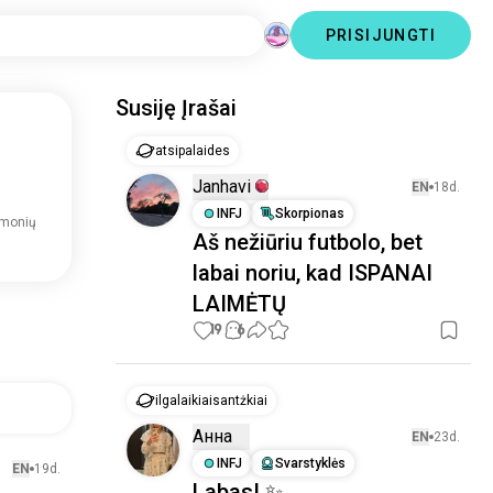
PRISIJUNGTI
Susiję Įrašai
atsipalaides
Janhavi
EN
18d.
INFJ
Skorpionas
žmonių
Aš nežiūriu futbolo, bet
labai noriu, kad ISPANAI
LAIMĖTŲ
19
6
ilgalaikiaisantżkiai
Анна
EN
23d.
INFJ
Svarstyklės
EN
19d.
Labas! ✨