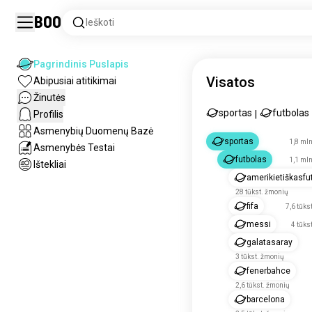
Boo
Ieškoti
Pagrindinis Puslapis
Visatos
Abipusiai atitikimai
Žinutės
sportas
futbolas
Profilis
|
Asmenybių Duomenų Bazė
sportas
1,8 ml
Asmenybės Testai
futbolas
1,1 ml
Ištekliai
amerikietiškasfu
28 tūkst. žmonių
fifa
7,6 tūks
messi
4 tūks
galatasaray
3 tūkst. žmonių
fenerbahce
2,6 tūkst. žmonių
barcelona