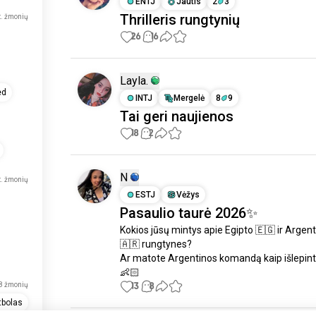
ENTJ
Jautis
2
3
Thrilleris rungtynių
t. žmonių
26
16
Layla.
ed
INTJ
Mergelė
8
9
Tai geri naujienos
18
2
N
t. žmonių
ESTJ
Vėžys
Pasaulio taurė 2026✨
Kokios jūsų mintys apie Egipto 🇪🇬 ir Argent
🇦🇷 rungtynes?

Ar matote Argentinos komandą kaip išlepintą
👶🏻
13
8
8 žmonių
ką tik užsiregistravo.
tbolas
ką tik užsiregistravo.