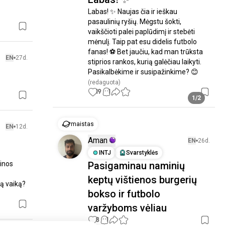
Labas! ✨ Naujas čia ir ieškau 
pasaulinių ryšių. Mėgstu šokti, 
vaikščioti palei paplūdimį ir stebėti 
mėnulį. Taip pat esu didelis futbolo 
fanas! ⚽ Bet jaučiu, kad man trūksta 
EN
27d.
stiprios rankos, kurią galėčiau laikyti. 
Pasikalbėkime ir susipažinkime? 😊
(redaguota)
19
1
1/2
maistas
EN
12d.
Aman
EN
26d.
INTJ
Svarstyklės
inos 
Pasigaminau naminių
keptų vištienos burgerių
 vaiką? 
bokso ir futbolo
varžyboms vėliau
8
1