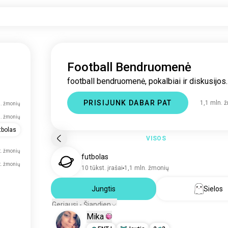
Football Bendruomenė
football bendruomenė, pokalbiai ir diskusijos.
PRISIJUNK DABAR PAT
1,1 mln. 
n. žmonių
n. žmonių
tbolas
VISOS
t. žmonių
futbolas
t. žmonių
10 tūkst. įrašai
1,1 mln. žmonių
Jungtis
Sielos
Geriausi - Šiandien
Mika