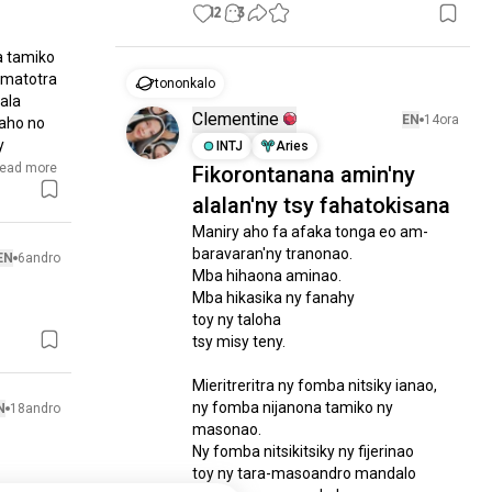
12
3
 tamiko 
 matotra 
tononkalo
ala 
Clementine
EN
14ora
aho no 
 
INTJ
Aries
read more
Fikorontanana amin'ny
alalan'ny tsy fahatokisana
Maniry aho fa afaka tonga eo am-
baravaran'ny tranonao.

EN
6andro
Mba hihaona aminao.

Mba hikasika ny fanahy

toy ny taloha

tsy misy teny.

Mieritreritra ny fomba nitsiky ianao,

ny fomba nijanona tamiko ny 
N
18andro
masonao.

Ny fomba nitsikitsiky ny fijerinao

toy ny tara-masoandro mandalo 