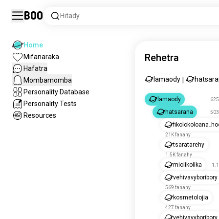
Boo
Hitady
Home
Rehetra
Mifanaraka
Hafatra
lamaody
hatsar
Mombamomba
|
Personality Database
lamaody
625
Personality Tests
hatsarana
503
Resources
fikolokoloana_ho
21K fanahy
tsaratarehy
1.5K fanahy
miolikolika
1.1
vehivavyboribory
569 fanahy
kosmetolojia
427 fanahy
vehivavyboribory