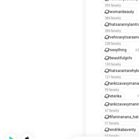
395 fanahy
womanbeauty
386 fanahy
hatsarannylanitr
286 fanahy
vehivavytsaraen
228 fanahy
sexything
20
beautifulgirls
159 fanahy
hatsarantarehyk
121 fanahy
ankizavavymana
99 fanahy
eterika
7
ankizavavymani
67 fanahy
fifaninanana_ha
57 fanahy
endrikabaventy
55 fanahy