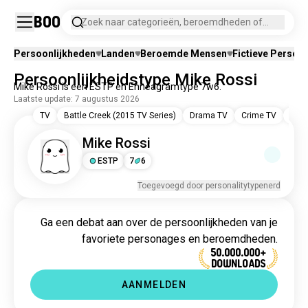
Boo
Zoek naar categorieën, beroemdheden of
fictieve personages.
Persoonlijkheden
Landen
Beroemde Mensen
Fictieve Person
Persoonlijkheidstype Mike Rossi
Mike Rossi is een ESTP en Enneagramtype 7w6.
Laatste update: 7 augustus 2026
TV
Battle Creek (2015 TV Series)
Drama TV
Crime TV
Com
Mike Rossi
ESTP
7
6
Toegevoegd door personalitytypenerd
Ga een debat aan over de persoonlijkheden van je
favoriete personages en beroemdheden.
50.000.000+
DOWNLOADS
AANMELDEN