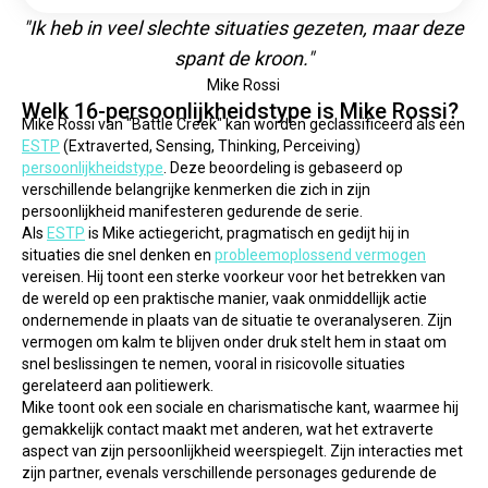
"Ik heb in veel slechte situaties gezeten, maar deze
spant de kroon."
Mike Rossi
Welk 16-persoonlijkheidstype is Mike Rossi?
Mike Rossi van "Battle Creek" kan worden geclassificeerd als een 
ESTP
 (Extraverted, Sensing, Thinking, Perceiving) 
persoonlijkheidstype
. Deze beoordeling is gebaseerd op 
verschillende belangrijke kenmerken die zich in zijn 
persoonlijkheid manifesteren gedurende de serie.
Als 
ESTP
 is Mike actiegericht, pragmatisch en gedijt hij in 
situaties die snel denken en 
probleemoplossend vermogen
vereisen. Hij toont een sterke voorkeur voor het betrekken van 
de wereld op een praktische manier, vaak onmiddellijk actie 
ondernemende in plaats van de situatie te overanalyseren. Zijn 
vermogen om kalm te blijven onder druk stelt hem in staat om 
snel beslissingen te nemen, vooral in risicovolle situaties 
gerelateerd aan politiewerk.
Mike toont ook een sociale en charismatische kant, waarmee hij 
gemakkelijk contact maakt met anderen, wat het extraverte 
aspect van zijn persoonlijkheid weerspiegelt. Zijn interacties met 
zijn partner, evenals verschillende personages gedurende de 