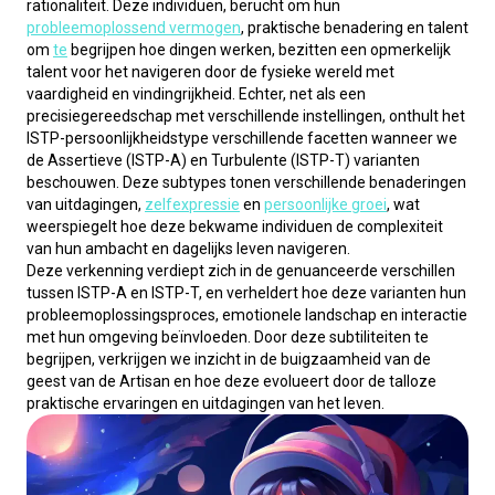
rationaliteit. Deze individuen, berucht om hun 
probleemoplossend vermogen
, praktische benadering en talent 
om 
te
 begrijpen hoe dingen werken, bezitten een opmerkelijk 
talent voor het navigeren door de fysieke wereld met 
vaardigheid en vindingrijkheid. Echter, net als een 
precisiegereedschap met verschillende instellingen, onthult het 
ISTP-persoonlijkheidstype verschillende facetten wanneer we 
de Assertieve (ISTP-A) en Turbulente (ISTP-T) varianten 
beschouwen. Deze subtypes tonen verschillende benaderingen 
van uitdagingen, 
zelfexpressie
 en 
persoonlijke groei
, wat 
weerspiegelt hoe deze bekwame individuen de complexiteit 
van hun ambacht en dagelijks leven navigeren.
Deze verkenning verdiept zich in de genuanceerde verschillen 
tussen ISTP-A en ISTP-T, en verheldert hoe deze varianten hun 
probleemoplossingsproces, emotionele landschap en interactie 
met hun omgeving beïnvloeden. Door deze subtiliteiten te 
begrijpen, verkrijgen we inzicht in de buigzaamheid van de 
geest van de Artisan en hoe deze evolueert door de talloze 
praktische ervaringen en uitdagingen van het leven.