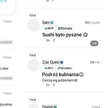
31
7
USZE
food
7mies.
Sam
EN
22godz.
INTP
Bliźnięta
Sushi było pyszne 😋
34
2
powiedz
1/2
food
7mies.
Zoe Quinn
EN
1dn.
le
obie
INTJ
Strzelec
Podróż kulinarna😉
powiedz
Cieszę się jedzeniem🤤
24
5
7mies.
food
rzucenia
Domin
7mies.