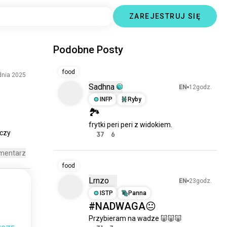
ZAREJESTRUJ SIĘ
Podobne Posty
food
dnia 2025
Sadhna
EN
12godz.
INFP
Ryby
🏞️
frytki peri peri z widokiem.
czy 
37
6
mentarz
food
Lrnzo
EN
23godz.
ISTP
Panna
#NADWAGA😐
Przybieram na wadze 🐷🐷🐷