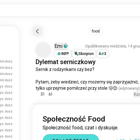
food
Emi
Opublikowano niedziela, 14 gru
INFP
Skorpion
4
3
Dylemat serniczkowy
mln dusz
mln dusz
Sernik 
z
 rodzynkami czy 
bez
? 

mln dusz
mln dusz
Pytam, żeby wiedzieć, czy możemy się zaprzyjaźnić, 
tys. dusz
tylko uprzejmie pomilczeć przy 
stole
 🫢😉
 (edytowany)
tys. dusz
31
61
Ko
tys. dusz
tys. dusz
tys. dusz
Społeczność Food
tys. dusz
tys. dusz
Społeczność food, czat i dyskusje.
tys. dusz
tys. dusz