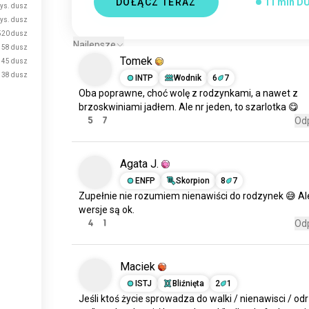
DOŁĄCZ TERAZ
11 mln D
tys. dusz
tys. dusz
520 dusz
Najlepsze
58 dusz
Tomek
45 dusz
38 dusz
INTP
Wodnik
6
7
Oba
poprawne, choć wolę z rodzynkami,
a
nawet z
brzoskwiniami jadłem.
Ale
nr jeden,
to
szarlotka 😋
5
7
Od
Agata J.
ENFP
Skorpion
8
7
Zupełnie nie rozumiem nienawiści
do
rodzynek 😅 A
wersje są ok.
4
1
Od
Maciek
ISTJ
Bliźnięta
2
1
Jeśli ktoś życie sprowadza do walki / nienawisci / od