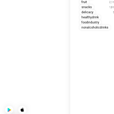
fruit
2,1 
snacks
1,8 
delicacy
healthydrink
foodindustry
nonalcoholicdrinks