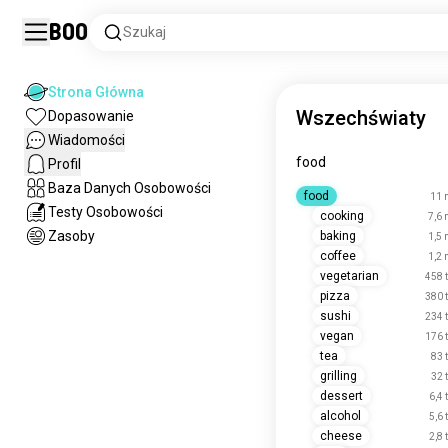
Boo
Szukaj
Strona Główna
Wszechświaty
Dopasowanie
Wiadomości
food
Profil
Baza Danych Osobowości
food
11 
Testy Osobowości
cooking
7,6 
Zasoby
baking
1,5 
coffee
1,2 
vegetarian
458 
pizza
380 
sushi
234 
vegan
176 
tea
83 
grilling
32 
dessert
6,4 
alcohol
5,6 
cheese
2,8 