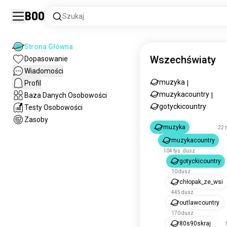
Boo
Szukaj
Strona Główna
Wszechświaty
Dopasowanie
Wiadomości
muzyka
Profil
|
muzykacountry
Baza Danych Osobowości
|
gotyckicountry
Testy Osobowości
Zasoby
muzyka
22 
muzykacountry
104 tys. dusz
gotyckicountry
10 dusz
chłopak_ze_wsi
445 dusz
outlawcountry
170 dusz
80s90skraj