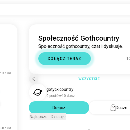
Społeczność Gothcountry
Społeczność gothcountry, czat i dyskusje.
DOŁĄCZ TERAZ
1
mln dusz
WSZYSTKIE
gotyckicountry
0 postów
10 dusz
Dołącz
Dusze
Najlepsze - Dzisiaj
158 dusz