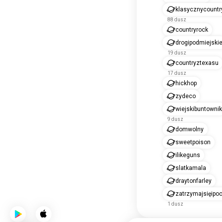
klasycznycountr
88 dusz
countryrock
drogipodmiejski
19 dusz
countryztexasu
17 dusz
hickhop
zydeco
wiejskibuntownik
9 dusz
domwolny
sweetpoison
ilikeguns
slatkamala
draytonfarley
zatrzymajsięipo
1 dusz