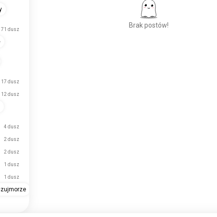
y
Brak postów!
71 dusz
e
Poznaj Nowych
Ludzi
17 dusz
50 000 000+
POBRAŃ
12 dusz
4 dusz
2 dusz
2 dusz
1 dusz
1 dusz
czujmorze