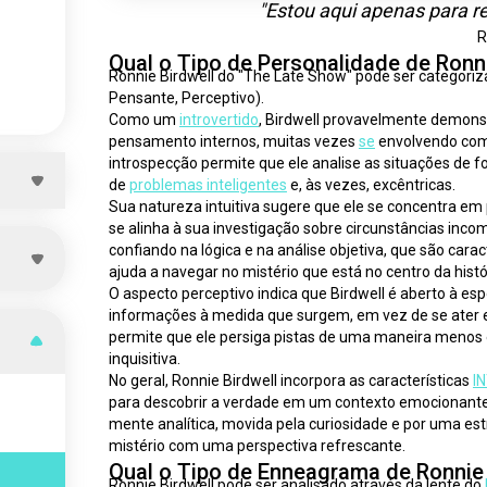
"Estou aqui apenas para re
R
Qual o Tipo de Personalidade de Ronni
Ronnie Birdwell do "The Late Show" pode ser categori
Pensante, Perceptivo).
Como um 
introvertido
, Birdwell provavelmente demonstr
pensamento internos, muitas vezes 
se
 envolvendo com
introspecção permite que ele analise as situações de f
de 
problemas inteligentes
 e, às vezes, excêntricas.
Sua natureza intuitiva sugere que ele se concentra em
se alinha à sua investigação sobre circunstâncias incom
confiando na lógica e na análise objetiva, que são car
ajuda a navegar no mistério que está no centro da hist
O aspecto perceptivo indica que Birdwell é aberto à e
informações à medida que surgem, em vez de se ater e
permite que ele persiga pistas de uma maneira menos e
inquisitiva.
No geral, Ronnie Birdwell incorpora as características 
I
para descobrir a verdade em um contexto emocionante
mente analítica, movida pela curiosidade e por uma est
mistério com uma perspectiva refrescante.
Qual o Tipo de Enneagrama de Ronnie 
Ronnie Birdwell pode ser analisado através da lente do 