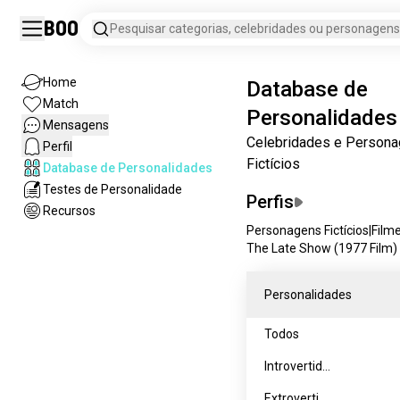
Boo
Pesquisar categorias, celebridades ou personagens f
Home
Database de
Match
Personalidades
Mensagens
Celebridades e Person
Perfil
Fictícios
Database de Personalidades
Testes de Personalidade
Perfis
Recursos
Personagens Fictícios
|
Film
The Late Show (1977 Film)
Personalidades
Todos
Introvertido
s
Extrovertid