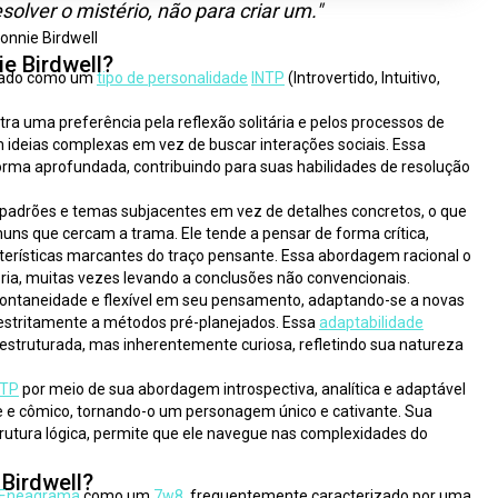
solver o mistério, não para criar um."
onnie Birdwell
e Birdwell?
zado como um 
tipo de personalidade
INTP
 (Introvertido, Intuitivo, 
a uma preferência pela reflexão solitária e pelos processos de 
 ideias complexas em vez de buscar interações sociais. Essa 
orma aprofundada, contribuindo para suas habilidades de resolução 
 padrões e temas subjacentes em vez de detalhes concretos, o que 
uns que cercam a trama. Ele tende a pensar de forma crítica, 
acterísticas marcantes do traço pensante. Essa abordagem racional o 
ória, muitas vezes levando a conclusões não convencionais.
spontaneidade e flexível em seu pensamento, adaptando-se a novas 
stritamente a métodos pré-planejados. Essa 
adaptabilidade
struturada, mas inherentemente curiosa, refletindo sua natureza 
NTP
 por meio de sua abordagem introspectiva, analítica e adaptável 
 e cômico, tornando-o um personagem único e cativante. Sua 
rutura lógica, permite que ele navegue nas complexidades do 
Birdwell?
Eneagrama
 como um 
7w8
, frequentemente caracterizado por uma 