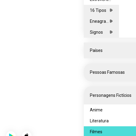
os
16 Tipos
Eneagra
mas
Signos
Países
Todos
Pessoas Famosas
África
Ásia
Celebridades
Personagens Fictícios
Europa
Entretenimento
América
Influencers
Anime
do Norte
Oceania
Músicos
Literatura
América
Esportes
Filmes
do Sul