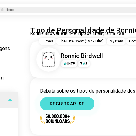
ictícios.
Tipo de Personalidade de Ronnie
Ronnie Birdwell é INTP e Tipo de Eneagrama 7w8.
Filmes
The Late Show (1977 Film)
Mystery
Com
agens
Ronnie Birdwell
INTP
7
8
es
|
Debata sobre os tipos de personalidade dos
REGISTRAR-SE
50.000.000+
DOWNLOADS