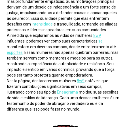
mas profundamente empáticas. Suas motivações principais 
derivam de um desejo de independência e um forte senso de 
justiça, impulsionando-as a defender causas e apoiar aqueles 
ao seu redor. Essa dualidade permite que elas enfrentem 
desafios com 
intensidade
 e tranquilidade, tornando-se aliadas 
poderosas e líderes inspiradoras em suas comunidades.
À medida que exploramos as vidas de mulheres 
8w9
influentes, podemos ver como suas características 
se
manifestam em diversos campos, desde entretenimento até 
esportes
. Essas mulheres não apenas quebram barreiras, mas 
também servem como mentoras e modelos para os outros, 
mostrando a importância da autenticidade e resiliência. Seu 
impacto é sentido em vários domínios, provando que a força 
pode ser tanto protetora quanto empoderadora.
Nesta página, destacaremos mulheres 
8w9
 notáveis que 
fizeram contribuições significativas em seus campos, 
ilustrando como seu tipo de 
Eneagrama
 moldou suas escolhas 
de vida e estilos de liderança. Cada uma dessas mulheres é um 
testemunho do poder de abraçar o verdadeiro eu e da 
diferença que isso pode fazer no mundo.