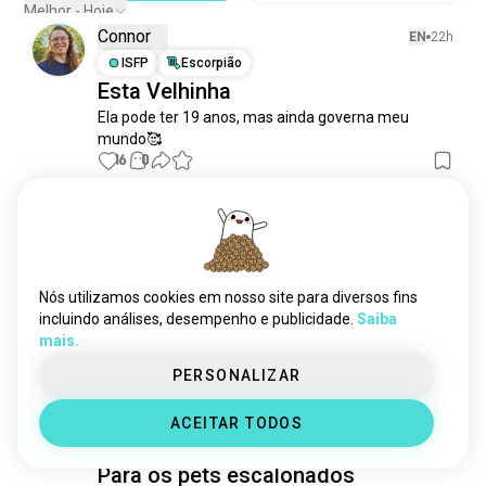
Melhor - Hoje
Connor
EN
22h
ISFP
Escorpião
Esta Velhinha
Ela pode ter 19 anos, mas ainda governa meu 
mundo🥰
16
0
Szilvi
EN
2h
INFJ
Libra
✨
Nós utilizamos cookies em nosso site para diversos fins
A cara de 'por favor, me dê mais comida' do meu 
incluindo análises, desempenho e publicidade.
Saiba
bobo, eu nunca consigo resistir
mais.
11
1
1/2
PERSONALIZAR
Dylan
EN
9h
ACEITAR TODOS
INTP
Touro
8
9
Para os pets escalonados