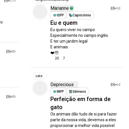
EN
21h
Marianne
EN
3d
ISFP
Capricórnio
Eu e quem
u 
Eu quero viver no campo 

Especialmente no campo inglês 

E ter um jardim legal 

E animais 

EN
8h
❤️🥹
20
7
cats
Deprecious
EN
6d
INFP
Gêmeos
EN
8h
Perfeição em forma de
gato
Os animais dão tudo de si para fazer 
parte da nossa vida, devemos a eles 
proporcionar a melhor vida possível 