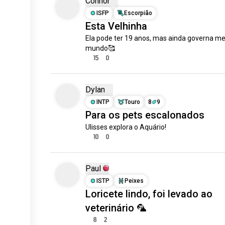
Connor
ISFP
Escorpião
Esta Velhinha
Ela pode ter 19 anos, mas ainda governa me
mundo🥰
15
0
Dylan
INTP
Touro
8
9
Para os pets escalonados
Ulisses explora o Aquário!
10
0
Paul
ISTP
Peixes
Loricete lindo, foi levado ao
veterinário 🦜
8
2