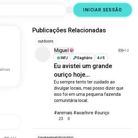
INICIAR SESSÃO
Publicações Relacionadas
outdoors
Miguel
EN
1d
INFJ
Sagitário
4
5
Eu avistei um grande
 almas
ouriço hoje...
Eu sempre tento ter cuidado ao 
divulgar locais, mas posso dizer que 
isso foi em uma pequena fazenda 
comunitária local.

#animais #aoarlivre #ouriço
23
0
longtermrelationship