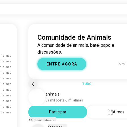
Comunidade de Animals
A comunidade de animals, bate-papo e
discussões.
mi almas
mi almas
ENTRE AGORA
5 mi
mi almas
il almas
il almas
TUDO
il almas
il almas
animals
il almas
59 mil posts
5 mi almas
mil almas
mil almas
Participar
Almas
53 almas
Melhor - Hoje