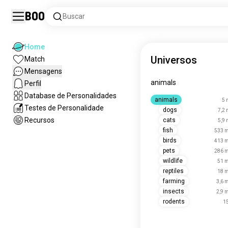
Boo
Buscar
Home
Universos
Match
Mensagens
animals
Perfil
Database de Personalidades
animals
5 
Testes de Personalidade
dogs
7,2 
Recursos
cats
5,9 
fish
533 m
birds
413 m
pets
286 m
wildlife
51 m
reptiles
18 m
farming
3,6 
insects
2,9 
rodents
1