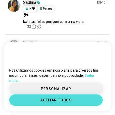
álcool
5,6 mil almas
Sadhna
EN
10h
queijo
2,8 mil almas
INFP
Peixes
🏞️
fruta
2,1 mil almas
batatas fritas peri peri com uma vista.
lanches
1,8 mil almas
32
6
iguaria
520 almas
bebidasaudável
58 almas
indústriaalimentar
45 almas
Lrnzo
EN
21h
bebidassemálcool
38 almas
ISTP
Virgem
#SOBREPESO😐
Ficando 🐷🐷🐷
27
7
Nós utilizamos cookies em nosso site para diversos fins
incluindo análises, desempenho e publicidade.
Saiba
mais.
Sam
EN
20h
PERSONALIZAR
INTP
Gêmeos
O sushi estava delicioso 😋
ACEITAR TODOS
29
2
1/2