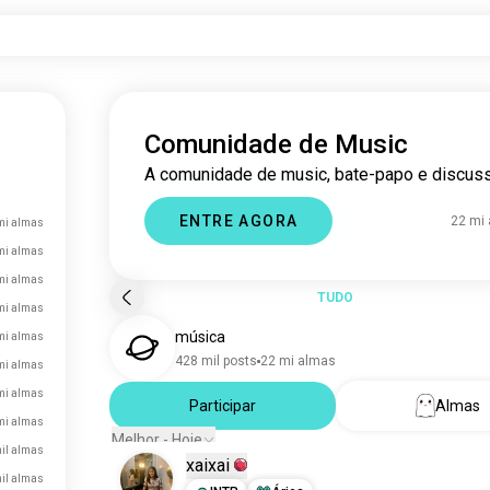
Comunidade de Music
A comunidade de music, bate-papo e discus
ENTRE AGORA
22 mi
mi almas
mi almas
mi almas
TUDO
mi almas
música
mi almas
428 mil posts
22 mi almas
mi almas
mi almas
Participar
Almas
mi almas
Melhor - Hoje
il almas
xaixai
il almas