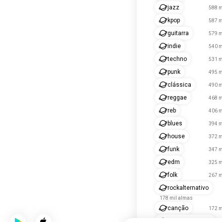
jazz
588 m
kpop
587 m
guitarra
579 m
indie
540 m
techno
531 m
punk
495 m
clássica
490 m
reggae
468 m
reb
406 m
blues
394 m
house
372 m
funk
347 m
edm
325 m
folk
267 m
rockalternativo
178 mil almas
canção
172 m
música_country