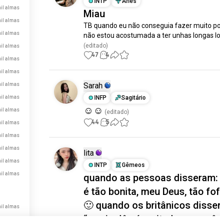
INTP
Áries
il almas
Miau
il almas
TB quando eu não conseguia fazer muito po
il almas
não estou acostumada a ter unhas longas lo
(editado)
il almas
47
4
il almas
il almas
Sarah
il almas
il almas
INFP
Sagitário
☺️☺️
il almas
(editado)
44
5
il almas
il almas
il almas
lita
il almas
INTP
Gêmeos
il almas
quando as pessoas disseram:
é tão bonita, meu Deus, tão fof
🙂 quando os britânicos disse
il almas
“seu inglês é muito bom, você