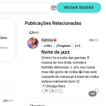
INICIAR SESSÃO
Publicações Relacionadas
jazz
sões.
Katrina
EN
22h
INFJ
Sagitário
4
5
 almas
Noite de jazz
Ontem foi a noite das garotas 🥂 
música ao vivo linda, comida e 
bebidas deliciosas ☺️ sim, sou russa, 
mas não gosto de vodka 😂 mas este 
coquetel de maracujá à base de vodka 
estava realmente bom 😉

📍 Chicago Rare
27
6
1/5
EN
21h