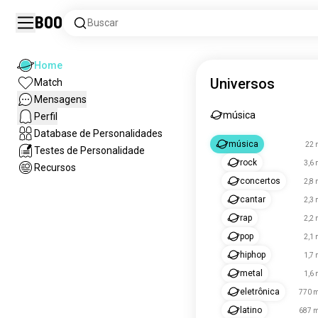
Boo
Buscar
Home
Universos
Match
Mensagens
música
Perfil
Database de Personalidades
música
22 
Testes de Personalidade
rock
3,6 
Recursos
concertos
2,8 
cantar
2,3 
rap
2,2 
pop
2,1 
hiphop
1,7 
metal
1,6 
eletrônica
770 m
latino
687 m