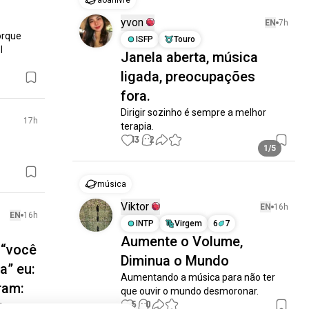
aoarlivre
yvon
EN
7h
rque 
ISFP
Touro
l
Janela aberta, música
ligada, preocupações
fora.
Dirigir sozinho é sempre a melhor 
17h
terapia.
13
2
1/5
música
Viktor
EN
16h
EN
16h
INTP
Virgem
6
7
Aumente o Volume,
 “você
Diminua o Mundo
a” eu:
Aumentando a música para não ter 
ram:
que ouvir o mundo desmoronar.
5
0
 tem