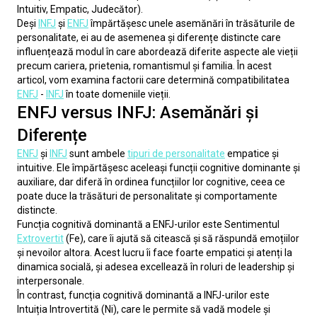
Intuitiv, Empatic, Judecător).
Deși 
INFJ
 și 
ENFJ
 împărtășesc unele asemănări în trăsăturile de 
personalitate, ei au de asemenea și diferențe distincte care 
influențează modul în care abordează diferite aspecte ale vieții 
precum cariera, prietenia, romantismul și familia. În acest 
articol, vom examina factorii care determină compatibilitatea 
ENFJ
 - 
INFJ
 în toate domeniile vieții.
ENFJ versus INFJ: Asemănări și
Diferențe
ENFJ
 și 
INFJ
 sunt ambele 
tipuri de personalitate
 empatice și 
intuitive. Ele împărtășesc aceleași funcții cognitive dominante și 
auxiliare, dar diferă în ordinea funcțiilor lor cognitive, ceea ce 
poate duce la trăsături de personalitate și comportamente 
distincte.
Funcția cognitivă dominantă a ENFJ-urilor este Sentimentul 
Extrovertit
 (Fe), care îi ajută să citească și să răspundă emoțiilor 
și nevoilor altora. Acest lucru îi face foarte empatici și atenți la 
dinamica socială, și adesea excellează în roluri de leadership și 
interpersonale.
În contrast, funcția cognitivă dominantă a INFJ-urilor este 
Intuiția Introvertită (Ni), care le permite să vadă modele și 