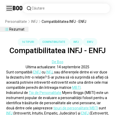
Boo
Căutare
Personalitate
INFJ
Compatibilitatea INFJ - ENFJ
Rezumat
16 TIPURI
COMPATIBILITATE
INFJ
ENFJ
Compatibilitatea INFJ - ENFJ
De Boo
Ultima actualizare: 14 septembrie 2025
Sunt compatibili 
ENFJ
 cu 
INFJ
, sau diferențele dintre ei vor duce 
la dezastru într-o relație? S-ar putea să vă surprindă să aflați că 
această potrivire intrevertit-extrovertit este una dintre cele mai 
compatibile perechi din întreaga matrice 
MBTI
.
Indicatorul de 
Tip de Personalitate
 Myers-Briggs (MBTI) este un 
instrument popular de evaluare a personalității folosit pentru a 
identifica trăsăturile de personalitate ale unei persoane, iar 
două dintre cele șaisprezece 
tipuri de personalitate MBTI
 sunt 
INFJ
 (Introvertit, Intuitiv, Empatic, Judecător) și 
ENFJ
 (Extrovertit, 