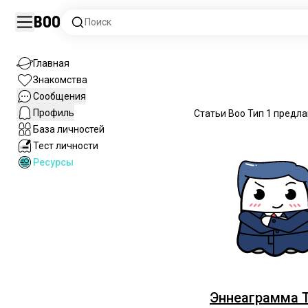
Boo
Поиск
Главная
Знакомства
Сообщения
Профиль
Статьи Boo Тип 1 предл
База личностей
Тест личности
Ресурсы
Эннеаграмма Т