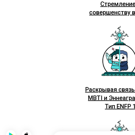
Стремление
совершенству 
Раскрывая связ
MBTI и Эннеагр
Тип ENFP 