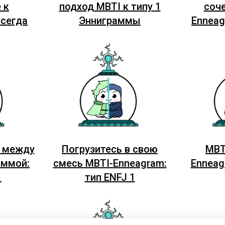
 к
подход MBTI к типу 1
соч
всегда
Энниграммы
Enneag
ь между
Погрузитесь в свою
MBT
аммой:
смесь MBTI-Enneagram:
Enneag
1
тип ENFJ 1