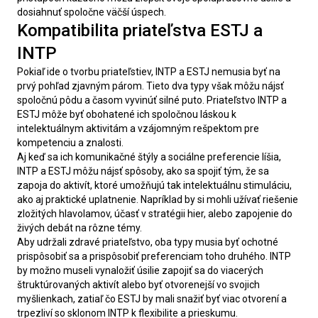
dosiahnuť spoločne väčší úspech.
Kompatibilita priateľstva ESTJ a
INTP
Pokiaľ ide o tvorbu priateľstiev, INTP a ESTJ nemusia byť na 
prvý pohľad zjavným párom. Tieto dva typy však môžu nájsť 
spoločnú pôdu a časom vyvinúť silné puto. Priateľstvo INTP a 
ESTJ môže byť obohatené ich spoločnou láskou k 
intelektuálnym aktivitám a vzájomným rešpektom pre 
kompetenciu a znalosti.
Aj keď sa ich komunikačné štýly a sociálne preferencie líšia, 
INTP a ESTJ môžu nájsť spôsoby, ako sa spojiť tým, že sa 
zapoja do aktivít, ktoré umožňujú tak intelektuálnu stimuláciu, 
ako aj praktické uplatnenie. Napríklad by si mohli užívať riešenie 
zložitých hlavolamov, účasť v stratégii hier, alebo zapojenie do 
živých debát na rôzne témy.
Aby udržali zdravé priateľstvo, oba typy musia byť ochotné 
prispôsobiť sa a prispôsobiť preferenciam toho druhého. INTP 
by možno museli vynaložiť úsilie zapojiť sa do viacerých 
štruktúrovaných aktivít alebo byť otvorenejší vo svojich 
myšlienkach, zatiaľ čo ESTJ by mali snažiť byť viac otvorení a 
trpezliví so sklonom INTP k flexibilite a prieskumu.