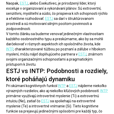
Naopak, 
ESTJ
, alebo Exekutívec, je prirodzený líder, ktorý 
exceluje v organizovaní a vykonávaní plánov. Sú extrovertní, 
senzitívni, mysliteľní a súdci, čo prispieva k ich schopnosti rýchlo 
a efektívne rozhodovať. 
ESTJ
 sa darí v štruktúrovanom 
prostredí a sú motivovaní silným pocitom povinnosti a 
zodpovednosti.
V tomto článku sa budeme venovať jedinečným vlastnostiam 
každého osobnostného typu a preskúmame, ako by sa mohli 
darčekovať v rôznych aspektoch ich spoločného života, kde 
INTP
, charakterizované túžbou po poznaní a záľube v hlbokom 
myslení, môžu nájsť doplňujúceho partnera v 
ESTJ
, známom 
svojimi organizačnými schopnosťami a pragmatickým 
prístupom k životu.
ESTJ vs INTP: Podobnosti a rozdiely,
ktoré poháňajú dynamiku
Pri skúmaní kognitívnych funkcií 
INTP
 a 
ESTJ
 nájdeme niekoľko 
výrazných rozdielov, ako aj niekoľko kľúčových podobností. 
INTP
primárne využívajú introvertné myslenie (Ti) a extrovertnú 
intuíciu (Ne), zatiaľ čo 
ESTJ
 sa spoliehajú na extrovertné 
myslenie (Te) a introvertné vnímanie (Si). Tieto kognitívne 
funkcie sa prejavujú jedinečnými spôsobmi pre každý typ, čo 