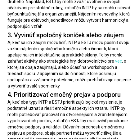
druhého. Napríklad, ESTJ by mohli zvážiť uvoľnenie svojich 
očakávaní pre striktné rutiny, zatiaľ čo INTP by sa mohli usilovať 
byť pünktuálnejší a organizovanejší. Nájdením rovnováhy, ktorá 
funguje pre obidvoch jednotlivcov, môžu vytvoriť harmonický a 
podporujúci vzťah.
3. Vyvinúť spoločný koníček alebo záujem
Aj keď sa ich záujmi môžu líšiť, INTP a ESTJ môžu posilniť svoju 
väzbu nájdením spoločného koníčka alebo činnosti, ktorá 
apeluje na ich intelektuálne aj praktické sklony. To by mohlo 
zahŕňať aktivity ako strategické hry, dobrovoľníctvo pre 
vec
, o 
ktorej sa obaja zaujímajú, alebo účasť na workshopoch a 
triedach spolu. Zapojením sa do činností, ktoré posilňujú 
spoluprácu a vzájomné potešenie, môžu prehĺbiť svoje spojenie 
a vytvoriť trvalé spomienky.
4. Prioritizovať emočný prejav a podporu
Aj keď oba typy INTP a ESTJ prioritizujú logické myslenie, je 
podstatné uznať a riešiť emočné aspekty ich vzťahu. INTP by 
mohli potrebovať pracovať na otvorenejšom a zraniteľnejšom 
vyjadrovaní ich pocitov, zatiaľ čo ESTJ by mali cvičiť ponúkanie 
emočnej podpory a validácii. Dávaním prednosti emočnému 
prejavu a podpore, obaja partneri môžu vytvoriť citlivejšie a 