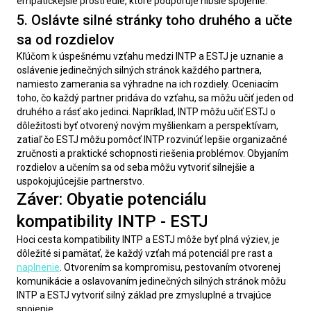
empatickejšie prostredie, ktoré podporuje hlbšie spojenie.
5. Oslávte silné stránky toho druhého a učte
sa od rozdielov
Kľúčom k úspešnému vzťahu medzi INTP a ESTJ je uznanie a 
oslávenie jedinečných silných stránok každého partnera, 
namiesto zamerania sa výhradne na ich rozdiely. Oceniacím 
toho, čo každý partner pridáva do vzťahu, sa môžu učiť jeden od 
druhého a rásť ako jedinci. Napríklad, INTP môžu učiť ESTJ o 
dôležitosti byť otvorený novým myšlienkam a perspektívam, 
zatiaľ čo ESTJ môžu pomôcť INTP rozvinúť lepšie organizačné 
zručnosti a praktické schopnosti riešenia problémov. Obyjaním 
rozdielov a učením sa od seba môžu vytvoriť silnejšie a 
uspokojujúcejšie partnerstvo.
Záver: Obyatie potenciálu
kompatibility INTP - ESTJ
Hoci cesta kompatibility INTP a ESTJ môže byť plná výziev, je 
dôležité si pamätať, že každý vzťah má potenciál pre rast a 
naplnenie
. Otvorením sa kompromisu, pestovaním otvorenej 
komunikácie a oslavovaním jedinečných silných stránok môžu 
INTP a ESTJ vytvoriť silný základ pre zmysluplné a trvajúce 
spojenie.