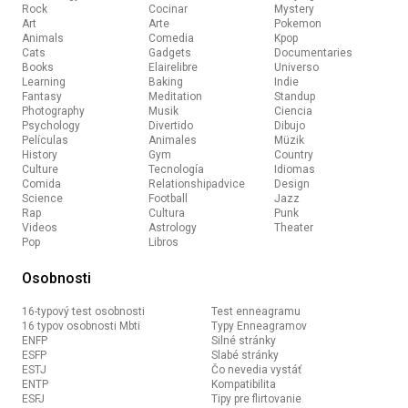
Rock
Cocinar
Mystery
Art
Arte
Pokemon
Animals
Comedia
Kpop
Cats
Gadgets
Documentaries
Books
Elairelibre
Universo
Learning
Baking
Indie
Fantasy
Meditation
Standup
Photography
Musik
Ciencia
Psychology
Divertido
Dibujo
Películas
Animales
Müzik
History
Gym
Country
Culture
Tecnología
Idiomas
Comida
Relationshipadvice
Design
Science
Football
Jazz
Rap
Cultura
Punk
Videos
Astrology
Theater
Pop
Libros
Osobnosti
16-typový test osobnosti
Test enneagramu
16 typov osobnosti Mbti
Typy Enneagramov
ENFP
Silné stránky
ESFP
Slabé stránky
ESTJ
Čo nevedia vystáť
ENTP
Kompatibilita
ESFJ
Tipy pre flirtovanie