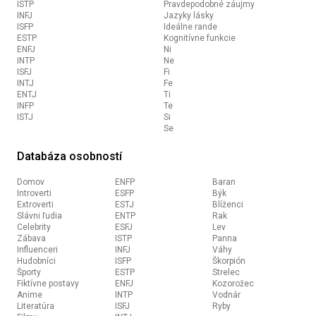
ISTP
Pravdepodobné záujmy
INFJ
Jazyky lásky
ISFP
Ideálne rande
ESTP
Kognitívne funkcie
ENFJ
Ni
INTP
Ne
ISFJ
Fi
INTJ
Fe
ENTJ
Ti
INFP
Te
ISTJ
Si
Se
Databáza osobností
Domov
ENFP
Baran
Introverti
ESFP
Býk
Extroverti
ESTJ
Blíženci
Slávni ľudia
ENTP
Rak
Celebrity
ESFJ
Lev
Zábava
ISTP
Panna
Influenceri
INFJ
Váhy
Hudobníci
ISFP
Škorpión
Športy
ESTP
Strelec
Fiktívne postavy
ENFJ
Kozorožec
Anime
INTP
Vodnár
Literatúra
ISFJ
Ryby