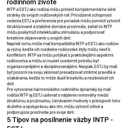
rodinnom živote
INTP a ESTJ ako rodičia môžu priniesť komplementárne silné 
stránky do svojich rodičovských rolí. Prirodzené schopnosti 
vedenia ESTJ a preferencia pre poriadok môžu pomôcť vytvoriť 
štruktúrované a stabilné domáce prostredie, zatiaľ čo INTP 
môžu poskytnúť intelektuálnu stimuláciu a podporovať 
kreatívne objavovanie u svojich detí.
Napriek tomu môže mať kompatibilita INTP a ESTJ ako rodičov 
aj výzvy, keďže ich rozdielne rodičovské štýly môžu viesť k 
konfliktom. INTP sa môžu potýkať s praktickejšími aspektmi 
rodičovstva a môžu si musieť uvedomiť potrebu byť 
organizovanějšími a disciplinovanějšími. Naopak, ESTJ by mali 
byť pozorní na svoju sklonosť presadzovať striktné pravidlá a 
očakávania, keďže to môže dusiť kreativitu a nezávislosť ich 
detí.
Pre vytvorenie harmonického rodinného dynamiky by mali 
rodičia INTP aj ESTJ usilovať o nájdenie rovnováhy medzi 
štruktúrou a pružnosťou. Uznávaním hodnoty v prístupoch toho 
druhého a spoluprácou ako tím, môžu vytvoriť citlivé a 
podporujúce prostredie pre svoje deti.
5 Tipov na posilnenie väzby INTP -