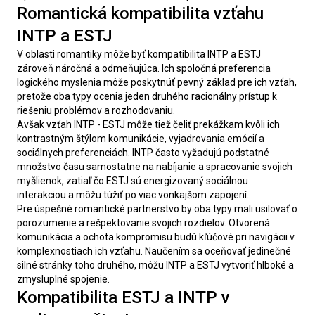
Romantická kompatibilita vzťahu
INTP a ESTJ
V oblasti romantiky môže byť kompatibilita INTP a ESTJ 
zároveň náročná a odmeňujúca. Ich spoločná preferencia 
logického myslenia môže poskytnúť pevný základ pre ich vzťah, 
pretože oba typy ocenia jeden druhého racionálny prístup k 
riešeniu problémov a rozhodovaniu.
Avšak vzťah INTP - ESTJ môže tiež čeliť prekážkam kvôli ich 
kontrastným štýlom komunikácie, vyjadrovania emócií a 
sociálnych preferenciách. INTP často vyžadujú podstatné 
množstvo času samostatne na nabíjanie a spracovanie svojich 
myšlienok, zatiaľ čo ESTJ sú energizovaný sociálnou 
interakciou a môžu túžiť po viac vonkajšom zapojení.
Pre úspešné romantické partnerstvo by oba typy mali usilovať o 
porozumenie a rešpektovanie svojich rozdielov. Otvorená 
komunikácia a ochota kompromisu budú kľúčové pri navigácii v 
komplexnostiach ich vzťahu. Naučením sa oceňovať jedinečné 
silné stránky toho druhého, môžu INTP a ESTJ vytvoriť hlboké a 
zmysluplné spojenie.
Kompatibilita ESTJ a INTP v