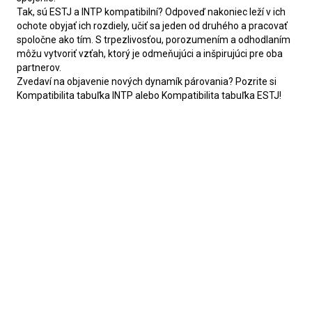
Tak, sú ESTJ a INTP kompatibilní? Odpoveď nakoniec leží v ich 
ochote obyjať ich rozdiely, učiť sa jeden od druhého a pracovať 
spoločne ako tím. S trpezlivosťou, porozumením a odhodlaním 
môžu vytvoriť vzťah, ktorý je odmeňujúci a inšpirujúci pre oba 
partnerov.
Zvedaví na objavenie nových dynamík párovania? Pozrite si 
Kompatibilita tabuľka INTP alebo Kompatibilita tabuľka ESTJ!