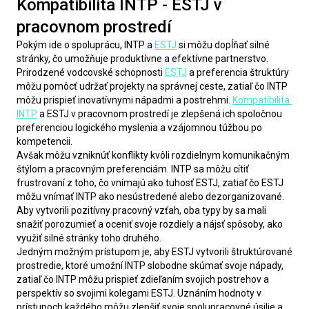
Kompatibilita INTP - ESTJ v
pracovnom prostredí
Pokým ide o spoluprácu, INTP a 
ESTJ
 si môžu dopĺňať silné 
stránky, čo umožňuje produktívne a efektívne partnerstvo. 
Prirodzené vodcovské schopnosti 
ESTJ
 a preferencia štruktúry 
môžu pomôcť udržať projekty na správnej ceste, zatiaľ čo INTP 
môžu prispieť inovatívnymi nápadmi a postrehmi. 
Kompatibilita 
INTP
 a ESTJ v pracovnom prostredí je zlepšená ich spoločnou 
preferenciou logického myslenia a vzájomnou túžbou po 
kompetencii.
Avšak môžu vzniknúť konflikty kvôli rozdielnym komunikačným 
štýlom a pracovným preferenciám. INTP sa môžu cítiť 
frustrovaní z toho, čo vnímajú ako tuhosť ESTJ, zatiaľ čo ESTJ 
môžu vnímať INTP ako nesústredené alebo dezorganizované. 
Aby vytvorili pozitívny pracovný vzťah, oba typy by sa mali 
snažiť porozumieť a oceniť svoje rozdiely a nájsť spôsoby, ako 
využiť silné stránky toho druhého.
Jedným možným prístupom je, aby ESTJ vytvorili štruktúrované 
prostredie, ktoré umožní INTP slobodne skúmať svoje nápady, 
zatiaľ čo INTP môžu prispieť zdieľaním svojich postrehov a 
perspektív so svojimi kolegami ESTJ. Uznáním hodnoty v 
prístupoch každého môžu zlepšiť svoje spolupracovné úsilie a 