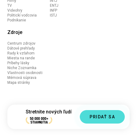
Filmy
INTJ
TV
ENTJ
Videohry
INFP
Politickí vodcovia
ISTJ
Podnikanie
Zdroje
Centrum zdrojov
Dátové prehľady
Rady k vzťahom
Miesta na rande
Príbehy lásky
Niche Zoznamka
Vlastnosti osobnosti
Mémová súprava
Mapa stránky
Stretnite nových ľudí
PRIDAŤ SA
50 000 000+
STIAHNUTIA