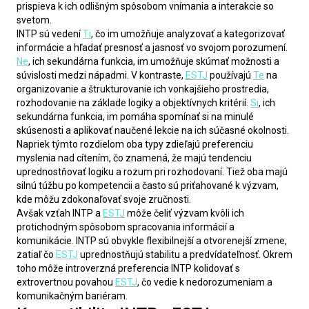
prispieva k ich odlišným spôsobom vnímania a interakcie so 
svetom.
INTP sú vedení 
Ti
, čo im umožňuje analyzovať a kategorizovať 
informácie a hľadať presnosť a jasnosť vo svojom porozumení. 
Ne
, ich sekundárna funkcia, im umožňuje skúmať možnosti a 
súvislosti medzi nápadmi. V kontraste, 
ESTJ
 používajú 
Te
 na 
organizovanie a štrukturovanie ich vonkajšieho prostredia, 
rozhodovanie na základe logiky a objektívnych kritérií. 
Si
, ich 
sekundárna funkcia, im pomáha spomínať si na minulé 
skúsenosti a aplikovať naučené lekcie na ich súčasné okolnosti.
Napriek týmto rozdielom oba typy zdieľajú preferenciu 
myslenia nad cítením, čo znamená, že majú tendenciu 
uprednostňovať logiku a rozum pri rozhodovaní. Tiež oba majú 
silnú túžbu po kompetencii a často sú priťahované k výzvam, 
kde môžu zdokonaľovať svoje zručnosti.
Avšak vzťah INTP a 
ESTJ
 môže čeliť výzvam kvôli ich 
protichodným spôsobom spracovania informácií a 
komunikácie. INTP sú obvykle flexibilnejší a otvorenejší zmene, 
zatiaľ čo 
ESTJ
 uprednostňujú stabilitu a predvídateľnosť. Okrem 
toho môže introverzná preferencia INTP kolidovať s 
extrovertnou povahou 
ESTJ
, čo vedie k nedorozumeniam a 
komunikačným bariéram.