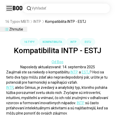
Boo
Vyhľadať
16 Typov MBTI
INTP
Kompatibilita INTP - ESTJ
Zhrnutie
16 TYPY
KOMPATIBILITA
INTP
ESTJ
Kompatibilita INTP - ESTJ
Od Boo
Naposledy aktualizované: 14. septembra 2025
Zaujímali ste sa niekedy o kompatibilitu 
INTP
 a 
ESTJ
? Hoci sa 
tieto dva typy môžu zdať ako nepravdepodobný pár, určite je tu 
potenciál pre harmonický a napĺňajúci vzťah.
INTP
, alebo Génius, je zvedavý a analytický typ, ktorého poháňa 
túžba porozumieť svetu okolo nich. Zvyčajne sú introvertní, 
intuitívni, mysliteľní a vnímaví, čo ich robí zručnými v odhaľovaní 
vzorcov a formovaní inovatívnych nápadov. 
INTP
 sú často 
priťahovaní intelektuálnymi aktivitami a sú najšťastnejší, keď sa 
môžu plne ponoriť do svojich záujmov.