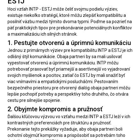
ESTJ
Hoci vzťah INTP - ESTJ môže čeliť svojmu podielu výziev, 
existuje niekoľko stratégií, ktoré môžu zlepšiť kompatibilitu a 
posilniť väzbu medzi týmito dvoma typmi. Poďme sa pozrieť na 
päť praktických tipov pre prekonávanie potenciálnych konfliktov 
a maximalizáciu ich silných stránok.
1. Pestujte otvorenú a úprimnú komunikáciu
Jednou z primárnych výziev pre kompatibilitu INTP a ESTJ je ich 
odlišný štýl komunikácie. Obaja partneri by sa mali usilovať 
vypestovať otvorenú a úprimnú komunikáciu. INTP môžu 
potrebovať praxovať byť priamejší a asertívnejší vo vyjadrovaní 
svojich myšlienok a pocitov, zatiaľ čo ESTJ by mali snažiť byť 
viac vnímavími a empatickými poslucháčmi. Pestovaním 
bezpečného priestoru pre otvorený dialóg obaja partneri môžu 
lepšie pochopiť potreby a perspektívy toho druhého, čo otvára 
cestu pre silnejšie spojenie.
2. Obyjmte kompromis a pružnosť
Ďalšou kľúčovou výzvou vo vzťahu medzi INTP a ESTJ leží v ich 
kontrastných preferenciách pre štruktúru a pružnosť. 
Prekonanie tejto prekážky vyžaduje, aby obaja partneri boli 
ochotní obyjmúť kompromis a prispôsobiť sa potrebám toho 