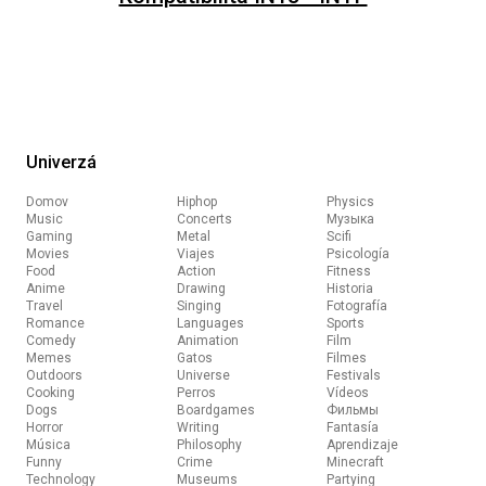
Univerzá
Domov
Hiphop
Physics
Music
Concerts
Музыка
Gaming
Metal
Scifi
Movies
Viajes
Psicología
Food
Action
Fitness
Anime
Drawing
Historia
Travel
Singing
Fotografía
Romance
Languages
Sports
Comedy
Animation
Film
Memes
Gatos
Filmes
Outdoors
Universe
Festivals
Cooking
Perros
Vídeos
Dogs
Boardgames
Фильмы
Horror
Writing
Fantasía
Música
Philosophy
Aprendizaje
Funny
Crime
Minecraft
Technology
Museums
Partying