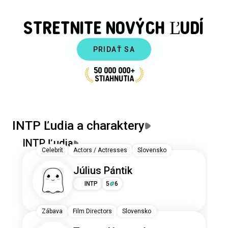
STRETNITE NOVÝCH ĽUDÍ
PRIDAŤ SA
50 000 000+
STIAHNUTIA
INTP Ľudia a charaktery
INTP Ľudia
I
Celebrít
Actors / Actresses
Slovensko
Július Pántik
INTP
5
6
Zábava
Film Directors
Slovensko