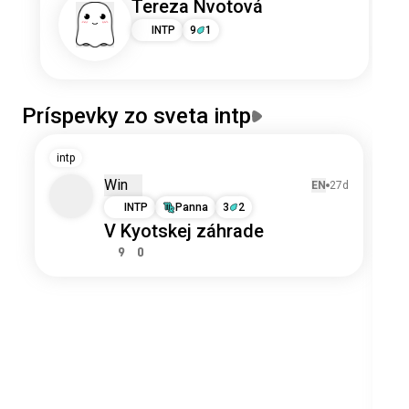
Tereza Nvotová
INTP
9
1
Príspevky zo sveta intp
intp
i
Win
EN
27d
INTP
Panna
3
2
V Kyotskej záhrade​
9
0