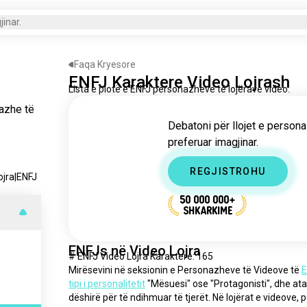
inar.
Faqa Kryesore
ENFJ Karaktere Video Lojrash
Lista e plotë e ENFJ personazheve të lojërave video.
azhe të
Debatoni për llojet e person
preferuar imagjinar.
REGJISTROHU
ojra
|
ENFJ
50 000 000+
SHKARKIME
ENFJs në Video Lojra
# ENFJ Video Lojra Karaktere: 165
Mirësevini në seksionin e Personazheve të Videove të 
E
tipi i personalitetit
 "Mësuesi" ose "Protagonisti", dhe at
dëshirë për të ndihmuar të tjerët. Në lojërat e videove,