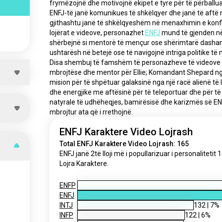
frymëzojnë dhe motivojnë ekipet e tyre për të përballuar 
ENFJ-të janë komunikues të shkëlqyer dhe janë të aftë n
gjithashtu janë të shkëlqyeshëm në menaxhimin e konfli
lojërat e videove, personazhet 
ENFJ
 mund të gjenden në
shërbejnë si mentorë të mençur ose shërimtarë dashamir
ushtarësh në betejë ose të navigojnë intriga politike të 
Disa shembuj të famshëm të personazheve të videove ENFJ
mbrojtëse dhe mentor për Ellie; Komandant Shepard nga 
mision për të shpëtuar galaksinë nga një racë alienë të 
dhe energjike me aftësinë për të teleportuar dhe për të
natyrale të udhëheqjes, bamirësisë dhe karizmës së ENFJ
mbrojtur ata që i rrethojnë.
ENFJ Karaktere Video Lojrash
Total ENFJ Karaktere Video Lojrash: 165
ENFJ janë 2të lloji më i popullarizuar i personaliteti
Lojra Karaktere.
ENFP
ENFJ
INTJ
132
|
7
%
INFP
122
|
6
%