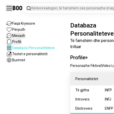
Boo
Kërkoni kategori, të famshëm ose personazhe imagj
Faqa Kryesore
Databaza
Përputh
Personaliteteve
Mesazh
Të famshëm dhe person
Profili
trilluar
Databaza Personaliteteve
Testet e personalitetit
Profile
Burimet
Personazhe Fiktive
|
Video L
Personalitetet
Të gjitha
INFP
Introvers
INFJ
Ekstrovers
ENFP