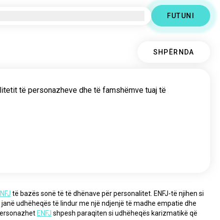
FUTUNI
SHPËRNDA
alitetit të personazheve dhe të famshëmve tuaj të
NFJ
 të bazës sonë të të dhënave për personalitet. ENFJ-të njihen si 
a janë udhëheqës të lindur me një ndjenjë të madhe empatie dhe 
 personazhet 
ENFJ
 shpesh paraqiten si udhëheqës karizmatikë që 