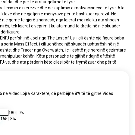
sfidat dhe për të arritur qëllimet e tyre.
ë leximin e njerëzve dhe në kuptimin e motivacioneve të tyre. Ata 
kteve dhe në gjetjen e mënyrave për të bashkuar njerëzit. Në 
 një gamë të gjerë zhanresh, nga lojërat me role ku ata shpesh 
ës, tek lojërat e veprimit ku ata mund të drejtojnë një skuadër 
ndërlikuara.
 përfshijnë Joel nga The Last of Us, i cili është një figurë baba 
seria Mass Effect, i cili udhëheq një skuadër ushtarësh në një 
lashtë; dhe Tracer nga Overwatch, i cili është një heroinë gëzimtare 
 manipuluar kohën. Këta personazhe të gjithë ndajnë aftësitë 
-ve, dhe ata përdorin këto cilësi për të frymëzuar dhe për të 
t 16 në Video Lojra Karaktere, që përbëjnë 8% të të gjithë Video
180
|
9
%
165
|
8
%