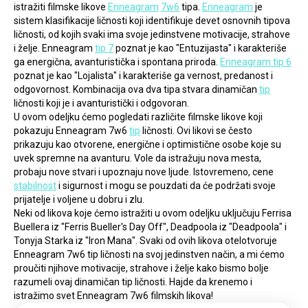
istražiti filmske likove 
Enneagram
7w6
 tipa. 
Enneagram
 je 
sistem klasifikacije ličnosti koji identifikuje devet osnovnih tipova 
ličnosti, od kojih svaki ima svoje jedinstvene motivacije, strahove 
i želje. Enneagram 
tip 7
 poznat je kao "Entuzijasta" i karakteriše 
ga energična, avanturistička i spontana priroda. 
Enneagram tip 6
poznat je kao "Lojalista" i karakteriše ga vernost, predanost i 
odgovornost. Kombinacija ova dva tipa stvara dinamičan 
tip
ličnosti koji je i avanturistički i odgovoran.
U ovom odeljku ćemo pogledati različite filmske likove koji 
pokazuju Enneagram 7w6 
tip
 ličnosti. Ovi likovi se često 
prikazuju kao otvorene, energične i optimistične osobe koje su 
uvek spremne na avanturu. Vole da istražuju nova mesta, 
probaju nove stvari i upoznaju nove ljude. Istovremeno, cene 
stabilnost
 i sigurnost i mogu se pouzdati da će podržati svoje 
prijatelje i voljene u dobru i zlu.
Neki od likova koje ćemo istražiti u ovom odeljku uključuju Ferrisa 
Buellera iz "Ferris Bueller's Day Off", Deadpoola iz "Deadpoola" i 
Tonyja Starka iz "Iron Mana". Svaki od ovih likova otelotvoruje 
Enneagram 7w6 tip ličnosti na svoj jedinstven način, a mi ćemo 
proučiti njihove motivacije, strahove i želje kako bismo bolje 
razumeli ovaj dinamičan tip ličnosti. Hajde da krenemo i 
istražimo svet Enneagram 7w6 filmskih likova!