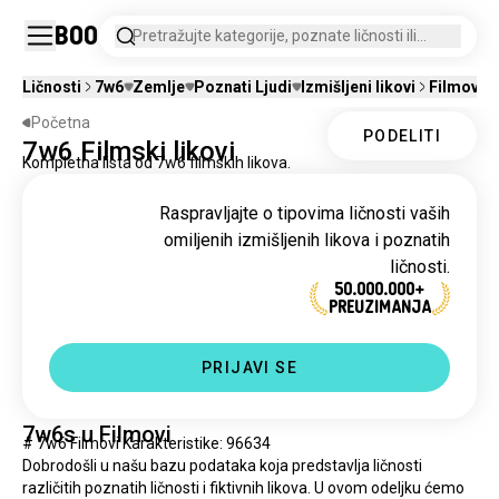
Boo
Pretražujte kategorije, poznate ličnosti ili
izmišljene likove.
Ličnosti
7w6
Zemlje
Poznati Ljudi
Izmišljeni likovi
Filmovi
Početna
PODELITI
7w6 Filmski likovi
Kompletna lista od 7w6 filmskih likova.
Raspravljajte o tipovima ličnosti vaših
omiljenih izmišljenih likova i poznatih
ličnosti.
50.000.000+
PREUZIMANJA
PRIJAVI SE
7w6s u Filmovi
# 7w6 Filmovi Karakteristike: 96634
Dobrodošli u našu bazu podataka koja predstavlja ličnosti 
različitih poznatih ličnosti i fiktivnih likova. U ovom odeljku ćemo 