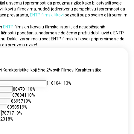
jal u svemu i spremnosti da preuzmu rizike kako bi ostvarili svoje 
ivi likovi u filmovima, nudeći jedinstvenu perspektivu i spremnost da 
aca prevaranta, 
ENTP filmski likovi
 poznati su po svojim oštroumnim 
h 
ENTP
 filmskih likova u filmskoj istoriji, od neuobičajenih 
pobunjenika do harizmantnih vođa. Analizirajući njihove ličnosti i ponašanja, nadamo se da ćemo pružiti dublji uvid u ENTP 
latnu. Dakle, zaronimo u svet ENTP filmskih likova i pripremimo se da 
 da preuzmu rizike!
i Karakteristike, koji čine 2% svih Filmovi Karakteristike.
118104
|
13
%
88470
|
10
%
87884
|
10
%
86957
|
9
%
83505
|
9
%
78717
|
9
%
920
|
8
%