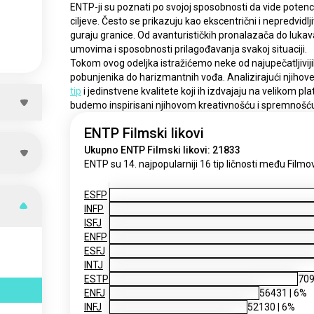
ENTP-ji su poznati po svojoj sposobnosti da vide potenci
ciljeve. Često se prikazuju kao ekscentrični i nepredvidlj
guraju granice. Od avanturističkih pronalazača do lukav
umovima i sposobnosti prilagođavanja svakoj situaciji.
Tokom ovog odeljka istražićemo neke od najupečatljiviji
tip
 i jedinstvene kvalitete koji ih izdvajaju na velikom p
budemo inspirisani njihovom kreativnošću i spremnošću
ENTP Filmski likovi
Ukupno ENTP Filmski likovi: 21833
ENTP su 14. ​​najpopularniji 16 tip ličnosti među Filmov
ESFP
INFP
ISFJ
ENFP
ESFJ
INTJ
ESTP
70
ENFJ
56431
|
6
%
INFJ
52130
|
6
%