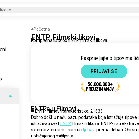
likove.
Početna
ENTP Filmski likovi
Kompletna lista od ENTP filmskih likova.
jeni
Raspravljajte o tipovima lič
PRIJAVI SE
P
50.000.000+
PREUZIMANJA
ENTPs u Filmovi
# ENTP Filmovi Karakteristike: 21833
Dobro došli u našu bazu podataka koja istražuje tipove lič
istraživati svet 
ENTP
 filmskih likova. ENTP-ji su ekstrav
svom brzom umu, šarmu i 
ljubavi
 prema debati. Oni su pr
uobičajenog mišljenja.