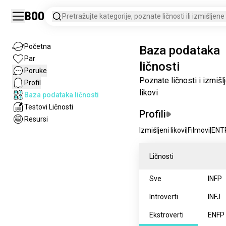
Boo
Pretražujte kategorije, poznate ličnosti ili izmišljene 
Početna
Baza podataka
Par
ličnosti
Poruke
Poznate ličnosti i izmišl
Profil
likovi
Baza podataka ličnosti
Testovi Ličnosti
Profili
Resursi
Izmišljeni likovi
|
Filmovi
|
ENT
Ličnosti
Sve
INFP
Introverti
INFJ
Ekstroverti
ENFP