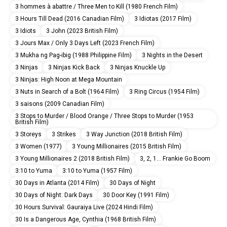
3 hommes à abattre / Three Men to Kill (1980 French Film)
3 Hours Till Dead (2016 Canadian Film)
3 Idiotas (2017 Film)
3 Idiots
3 John (2023 British Film)
3 Jours Max / Only 3 Days Left (2023 French Film)
3 Mukha ng Pag-ibig (1988 Philippine Film)
3 Nights in the Desert
3 Ninjas
3 Ninjas Kick Back
3 Ninjas Knuckle Up
3 Ninjas: High Noon at Mega Mountain
3 Nuts in Search of a Bolt (1964 Film)
3 Ring Circus (1954 Film)
3 saisons (2009 Canadian Film)
3 Stops to Murder / Blood Orange / Three Stops to Murder (1953
British Film)
3 Storeys
3 Strikes
3 Way Junction (2018 British Film)
3 Women (1977)
3 Young Millionaires (2015 British Film)
3 Young Millionaires 2 (2018 British Film)
3, 2, 1... Frankie Go Boom
3:10 to Yuma
3:10 to Yuma (1957 Film)
30 Days in Atlanta (2014 Film)
30 Days of Night
30 Days of Night: Dark Days
30 Door Key (1991 Film)
30 Hours Survival: Gauraiya Live (2024 Hindi Film)
30 Is a Dangerous Age, Cynthia (1968 British Film)