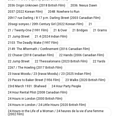
2036 Origin Unknown (2018 British Film)
2036: Nexus Dawn
2037 (2022 Korean Film)
2048: Nowhere to Run
20h17 rue Darling / 8:17 p.m. Darling Street (2003 Canadian Film)
20segi sonyeo / 20th Century Girl (2022 Korean Film)
21
21 / Twenty-One (1991 Film)
21 & Over
21 Bridges
21 Grams
21 Jump Street
21.4 (2024 Indian Film)
2103: The Deadly Wake (1997 Film)
2149: The Aftermath / Confinement (2016 Canadian Film)
22 Chaser (2018 Canadian Film)
22 Hands (2006 Canadian Film)
22 Jump Street
22 Thessalonians (2023 British Film)
22 Yards
2267 / The Howling (2017 British Film)
23 Iravai Moodu / 23 (Iravai Moodu) / 23 (2025 Indian Film)
23 Paces to Baker Street (1956 Film)
23 Walks (2020 British Film)
23rd March 1931: Shaheed
24 Hour Party People
24 Hour Rental Pilot (2008 Canadian Film)
24 Hours in London (2000 British Film)
24 Hours in London / 24 Little Hours (2020 British Film)
24 Hours in the Life of a Woman / 24 heures de la vie d'une femme
(2002 Film)