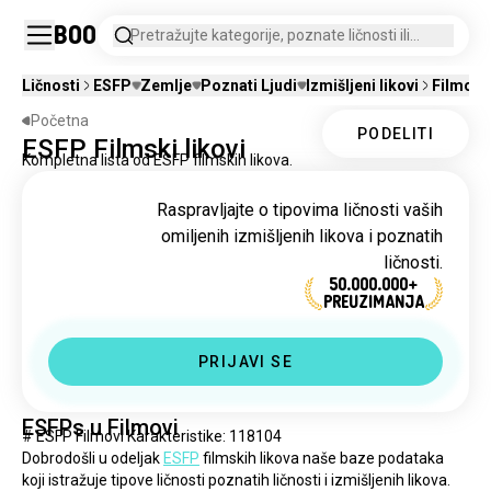
Boo
Pretražujte kategorije, poznate ličnosti ili
izmišljene likove.
Ličnosti
ESFP
Zemlje
Poznati Ljudi
Izmišljeni likovi
Filmovi
Početna
PODELITI
ESFP Filmski likovi
Kompletna lista od ESFP filmskih likova.
Raspravljajte o tipovima ličnosti vaših
omiljenih izmišljenih likova i poznatih
ličnosti.
50.000.000+
PREUZIMANJA
PRIJAVI SE
ESFPs u Filmovi
# ESFP Filmovi Karakteristike: 118104
Dobrodošli u odeljak 
ESFP
 filmskih likova naše baze podataka 
koji istražuje tipove ličnosti poznatih ličnosti i izmišljenih likova. 