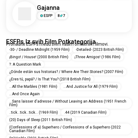
Gajanna
ESFP
8
7
ESFPs Iz svih Film Potkategorija
Pronađite ESFPs među svim vašim omiljenim filmovi.
-30- / Deadline Midnight (1959 Film)
-Detailed- (2023 British Film)
¡Bingo! / House! (2000 British Film)
¡Three Amigos! (1986 Film)
?: A Question Mark
¿Dónde están sus historias? / Where Are Their Stories? (2007 Film)
¿Eres tú, papá? / Is That You? (2018 British Film)
...All the Marbles (1981 Film)
...And Justice for All (1979 Film)
...And Once Again
...Sans laisser d'adresse / Without Leaving an Address (1951 French
Film)
..tick...tick...tick... (1969 Film)
.44 (2019 Canadian Film)
(20) Days of Sleep (2011 British Film)
(Confessions of a) Superhero / Confessions of a Superhero (2022
Canadian Film)