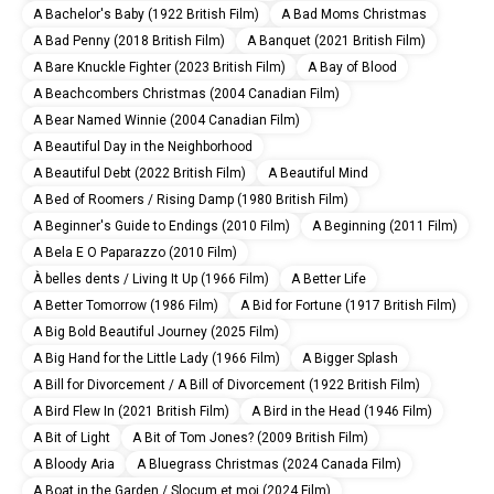
A Bachelor's Baby (1922 British Film)
A Bad Moms Christmas
A Bad Penny (2018 British Film)
A Banquet (2021 British Film)
A Bare Knuckle Fighter (2023 British Film)
A Bay of Blood
A Beachcombers Christmas (2004 Canadian Film)
A Bear Named Winnie (2004 Canadian Film)
A Beautiful Day in the Neighborhood
A Beautiful Debt (2022 British Film)
A Beautiful Mind
A Bed of Roomers / Rising Damp (1980 British Film)
A Beginner's Guide to Endings (2010 Film)
A Beginning (2011 Film)
A Bela E O Paparazzo (2010 Film)
À belles dents / Living It Up (1966 Film)
A Better Life
A Better Tomorrow (1986 Film)
A Bid for Fortune (1917 British Film)
A Big Bold Beautiful Journey (2025 Film)
A Big Hand for the Little Lady (1966 Film)
A Bigger Splash
A Bill for Divorcement / A Bill of Divorcement (1922 British Film)
A Bird Flew In (2021 British Film)
A Bird in the Head (1946 Film)
A Bit of Light
A Bit of Tom Jones? (2009 British Film)
A Bloody Aria
A Bluegrass Christmas (2024 Canada Film)
A Boat in the Garden / Slocum et moi (2024 Film)