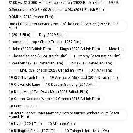
$100 vs. $10,000: Hotel Europe Edition (2022 British Film)
$9.99
0 Seconds to Die 3 / 60 Seconds to Di3 (2021 British Film)
0.0MHz (2019 Korean Film)
008 of the Secret Service / No. 1 of the Secret Service (1977 British
Film)
1 (2013 Film)
1 Day (2009 Film)
1 homme de trop / Shock Troops (1967 Film)
1 John (2023 British Film)
1 Kings (2023 British Film)
1 More Hit
1 Thessalonians (2024 British Film)
1 Timothy (2023 British Film)
1 Weekend (2018 Canadian Film)
1:54 (2016 Canadian Film)
1+1+1 Life, love, chaos (2025 Canadian Film)
10 (1979 Film)
10 (2011 British Film)
10 Arenas of Marwood (2011 British Film)
10 Cloverfield Lane
10 Days in Sun City (2017 Film)
10 Dead Men / Ten Dead Men (2008 British Film)
10 Grams: Cocaine Wars / 10 Grams (2015 British Film)
10 Items or Less
10 Jours Encore Sans Maman / How to Survive Without Mum (2023
French Film)
10 Lives (2024 Film)
10 Minutes Gone
10 Rillington Place (1971 Film)
10 Things I Hate About You