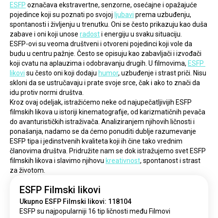
ESFP
 označava ekstravertne, senzorne, osećajne i opažajuće 
pojedince koji su poznati po svojoj 
ljubavi
 prema uzbuđenju, 
spontanosti i življenju u trenutku. Oni se često prikazuju kao duša 
zabave i oni koji unose 
radost
 i energiju u svaku situaciju.
ESFP-ovi su veoma društveni i otvoreni pojedinci koji vole da 
budu u centru pažnje. Često se opisuju kao zabavljači i izvođači 
koji cvatu na aplauzima i odobravanju drugih. U filmovima, 
ESFP 
likovi
 su često oni koji dodaju 
humor
, uzbuđenje i strast priči. Nisu 
skloni da se ustručavaju i prate svoje srce, čak i ako to znači da 
idu protiv normi društva.
Kroz ovaj odeljak, istražićemo neke od najupečatljivijih ESFP 
filmskih likova u istoriji kinematografije, od karizmatičnih pevača 
do avanturističkih istraživača. Analiziranjem njihovih ličnosti i 
ponašanja, nadamo se da ćemo ponuditi dublje razumevanje 
ESFP tipa i jedinstvenih kvaliteta koji ih čine tako vrednim 
članovima društva. Pridružite nam se dok istražujemo svet ESFP 
filmskih likova i slavimo njihovu 
kreativnost
, spontanost i strast 
za životom.
ESFP Filmski likovi
Ukupno ESFP Filmski likovi: 118104
ESFP su ​​najpopularniji 16 tip ličnosti među Filmovi