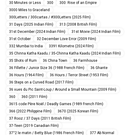
30 Minutes or Less
300
300: Rise of an Empire
3000 Miles to Graceland
300Letters / 300cartas / #300Letters (2025 Film)
31 Days (2025 Indian Film)
313 (2008 British Film)
31st December (2024 Indian Film)
31st Movie (2024 Indian Film)
31st October
32 December Love Error (2009 Film)
332 Mumbai to India
3391 Kilometre (2024 Film)
35 Chinna Katha Kaadu / 35-Chinna Katha Kaadu (2024 Indian Film)
35 Shots of Rum
36 China Town
36 Farmhouse
36 Fillette / Junior Size 36 (1988 French Film)
36 Ghante
36 Hours (1964 Film)
36 Hours / Terror Street (1953 Film)
36 Steps on a Curved Road (2017 Film)
36 vues du Pic Saint-Loup / Around a Small Mountain (2009 Film)
360
360 (2011 Film)
3615 code Père Noël / Deadly Games (1989 French Film)
366 (2022 Philippine Film)
3670 (2025 Korean Film)
37 Rooz / 37 Days (2011 British Film)
37-Teen (2019 Canadian Film)
37°2 le matin / Betty Blue (1986 French Film)
377 Ab Normal