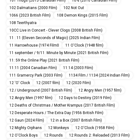
101 Thugs (2015 Canadian Film)
10½ (2010 Canadian Film)
102 Dalmatians (2000 Film)
102 Not Out
1066 (2023 British Film)
108 Demon Kings (2015 Film)
108 Teerthyatra
10CC Live in Concert - Clever Clogs (2008 British Film)
11 : 11 (Eleven Seconds of Magic) (2025 Indian Film)
11 Harrowhouse (1974 Film0
11 O'Clock (1948 film)
11 september / 9/11: Minute by Minute (2021 British Film)
11: 59 the Online Play (2021 British Film)
11:11 (2004 Canadian Film)
11:14 (2003 Film)
111 Gramercy Park (2003 Film)
1134 Film / 1134 (2024 Indian Film)
12 'O' Clock
12 (2007 film)
12 (2020 Film)
12 / Underground (2007 British Film)
12 Angry Men (1957 film)
12 Angry Men (1997 film)
12 Days to Destiny (2019 Film)
12 Deaths of Christmas / Mother Krampus (2017 British Film)
12 Desperate Hours / The Extra Day (1956 British Film)
12 Gaun (2024 Film)
12 in a Box (2007 British Film)
12 Mighty Orphans
12 Monkeys
12 O'Clock (1958 Film)
12 O'Clock Boys
12 Rounds
12 Rounds 2: Reloaded (2013 Film)