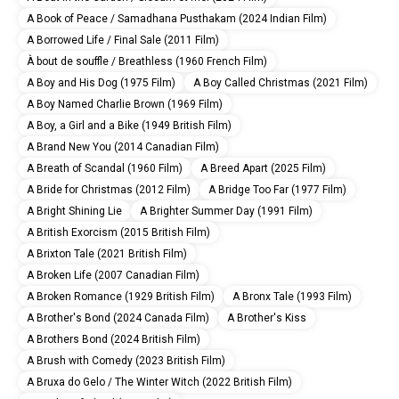
A Book of Peace / Samadhana Pusthakam (2024 Indian Film)
A Borrowed Life / Final Sale (2011 Film)
À bout de souffle / Breathless (1960 French Film)
A Boy and His Dog (1975 Film)
A Boy Called Christmas (2021 Film)
A Boy Named Charlie Brown (1969 Film)
A Boy, a Girl and a Bike (1949 British Film)
A Brand New You (2014 Canadian Film)
A Breath of Scandal (1960 Film)
A Breed Apart (2025 Film)
A Bride for Christmas (2012 Film)
A Bridge Too Far (1977 Film)
A Bright Shining Lie
A Brighter Summer Day (1991 Film)
A British Exorcism (2015 British Film)
A Brixton Tale (2021 British Film)
A Broken Life (2007 Canadian Film)
A Broken Romance (1929 British Film)
A Bronx Tale (1993 Film)
A Brother's Bond (2024 Canada Film)
A Brother's Kiss
A Brothers Bond (2024 British Film)
A Brush with Comedy (2023 British Film)
A Bruxa do Gelo / The Winter Witch (2022 British Film)