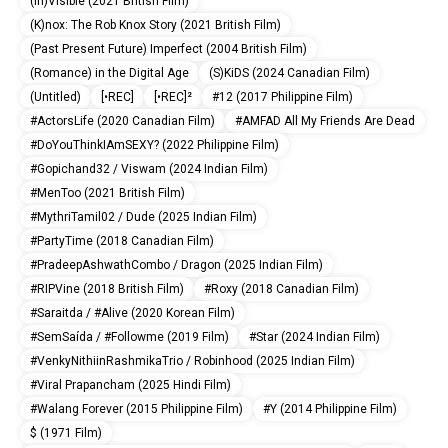
(In)Visible (2021 British Film)
(K)nox: The Rob Knox Story (2021 British Film)
(Past Present Future) Imperfect (2004 British Film)
(Romance) in the Digital Age
(S)KiDS (2024 Canadian Film)
(Untitled)
[•REC]
[•REC]²
#12 (2017 Philippine Film)
#ActorsLife (2020 Canadian Film)
#AMFAD All My Friends Are Dead
#DoYouThinkIAmSEXY? (2022 Philippine Film)
#Gopichand32 / Viswam (2024 Indian Film)
#MenToo (2021 British Film)
#MythriTamil02 / Dude (2025 Indian Film)
#PartyTime (2018 Canadian Film)
#PradeepAshwathCombo / Dragon (2025 Indian Film)
#RIPVine (2018 British Film)
#Roxy (2018 Canadian Film)
#Saraitda / #Alive (2020 Korean Film)
#SemSaída / #Followme (2019 Film)
#Star (2024 Indian Film)
#VenkyNithiinRashmikaTrio / Robinhood (2025 Indian Film)
#Viral Prapancham (2025 Hindi Film)
#Walang Forever (2015 Philippine Film)
#Y (2014 Philippine Film)
$ (1971 Film)