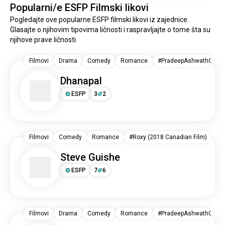
Popularni/e ESFP Filmski likovi
Pogledajte ove popularne ESFP filmski likovi iz zajednice.
Glasajte o njihovim tipovima ličnosti i raspravljajte o tome šta su
njihove prave ličnosti.
Filmovi
Drama
Comedy
Romance
#PradeepAshwathCombo 
Dhanapal
ESFP
3
2
Filmovi
Comedy
Romance
#Roxy (2018 Canadian Film)
Ка
Steve Guishe
ESFP
7
6
Filmovi
Drama
Comedy
Romance
#PradeepAshwathCombo 