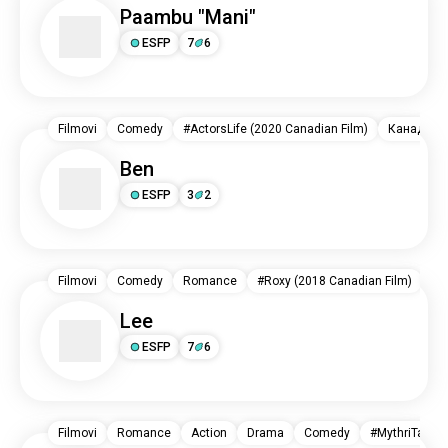
Paambu "Mani"
ESFP
7
6
Filmovi
Comedy
#ActorsLife (2020 Canadian Film)
Канада
Ben
ESFP
3
2
Filmovi
Comedy
Romance
#Roxy (2018 Canadian Film)
Ка
Lee
ESFP
7
6
Filmovi
Romance
Action
Drama
Comedy
#MythriTamil0