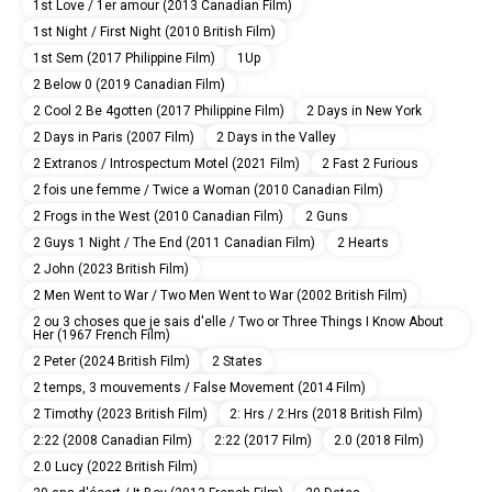
1st Love / 1er amour (2013 Canadian Film)
1st Night / First Night (2010 British Film)
1st Sem (2017 Philippine Film)
1Up
2 Below 0 (2019 Canadian Film)
2 Cool 2 Be 4gotten (2017 Philippine Film)
2 Days in New York
2 Days in Paris (2007 Film)
2 Days in the Valley
2 Extranos / Introspectum Motel (2021 Film)
2 Fast 2 Furious
2 fois une femme / Twice a Woman (2010 Canadian Film)
2 Frogs in the West (2010 Canadian Film)
2 Guns
2 Guys 1 Night / The End (2011 Canadian Film)
2 Hearts
2 John (2023 British Film)
2 Men Went to War / Two Men Went to War (2002 British Film)
2 ou 3 choses que je sais d'elle / Two or Three Things I Know About
Her (1967 French Film)
2 Peter (2024 British Film)
2 States
2 temps, 3 mouvements / False Movement (2014 Film)
2 Timothy (2023 British Film)
2: Hrs / 2:Hrs (2018 British Film)
2:22 (2008 Canadian Film)
2:22 (2017 Film)
2.0 (2018 Film)
2.0 Lucy (2022 British Film)