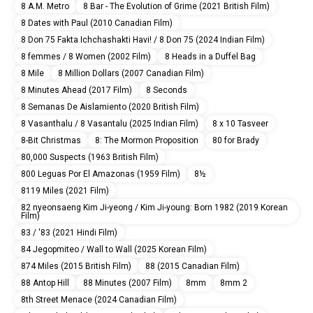
8 A.M. Metro
8 Bar - The Evolution of Grime (2021 British Film)
8 Dates with Paul (2010 Canadian Film)
8 Don 75 Fakta Ichchashakti Havi! / 8 Don 75 (2024 Indian Film)
8 femmes / 8 Women (2002 Film)
8 Heads in a Duffel Bag
8 Mile
8 Million Dollars (2007 Canadian Film)
8 Minutes Ahead (2017 Film)
8 Seconds
8 Semanas De Aislamiento (2020 British Film)
8 Vasanthalu / 8 Vasantalu (2025 Indian Film)
8 x 10 Tasveer
8-Bit Christmas
8: The Mormon Proposition
80 for Brady
80,000 Suspects (1963 British Film)
800 Leguas Por El Amazonas (1959 Film)
8½
8119 Miles (2021 Film)
82 nyeonsaeng Kim Ji-yeong / Kim Ji-young: Born 1982 (2019 Korean
Film)
83 / '83 (2021 Hindi Film)
84 Jegopmiteo / Wall to Wall (2025 Korean Film)
874 Miles (2015 British Film)
88 (2015 Canadian Film)
88 Antop Hill
88 Minutes (2007 Film)
8mm
8mm 2
8th Street Menace (2024 Canadian Film)