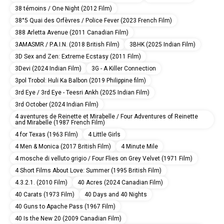
38 témoins / One Night (2012 Film)
38°5 Quai des Orfèvres / Police Fever (2023 French Film)
388 Arletta Avenue (2011 Canadian Film)
3AMASMR / P.A.I.N. (2018 British Film)
3BHK (2025 Indian Film)
3D Sex and Zen: Extreme Ecstasy (2011 Film)
3Devi (2024 Indian Film)
3G - A Killer Connection
3pol Trobol: Huli Ka Balbon (2019 Philippine film)
3rd Eye / 3rd Eye - Teesri Ankh (2025 Indian Film)
3rd October (2024 Indian Film)
4 aventures de Reinette et Mirabelle / Four Adventures of Reinette
and Mirabelle (1987 French Film)
4 for Texas (1963 Film)
4 Little Girls
4 Men & Monica (2017 British Film)
4 Minute Mile
4 mosche di velluto grigio / Four Flies on Grey Velvet (1971 Film)
4 Short Films About Love: Summer (1995 British Film)
4.3.2.1. (2010 Film)
40 Acres (2024 Canadian Film)
40 Carats (1973 Film)
40 Days and 40 Nights
40 Guns to Apache Pass (1967 Film)
40 Is the New 20 (2009 Canadian Film)