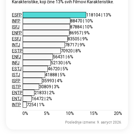
Karakteristike, koji čine 13% svih Filmovi Karakteristike.
ESFP
118104
|
13
%
INFP
88470
|
10
%
ISFJ
87884
|
10
%
ENFP
86957
|
9
%
ESFJ
83505
|
9
%
INTJ
78717
|
9
%
ESTP
70920
|
8
%
ENFJ
56431
|
6
%
INFJ
52130
|
6
%
ESTJ
46720
|
5
%
ISTJ
41888
|
5
%
ISFP
35993
|
4
%
ISTP
30809
|
3
%
ENTP
21833
|
2
%
ENTJ
16472
|
2
%
INTP
7254
|
1
%
0
%
5
%
10
%
15
%
20
%
Poslednje izmene: 9. август 2026.