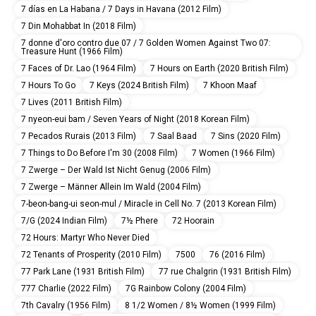
7 días en La Habana / 7 Days in Havana (2012 Film)
7 Din Mohabbat In (2018 Film)
7 donne d'oro contro due 07 / 7 Golden Women Against Two 07:
Treasure Hunt (1966 Film)
7 Faces of Dr. Lao (1964 Film)
7 Hours on Earth (2020 British Film)
7 Hours To Go
7 Keys (2024 British Film)
7 Khoon Maaf
7 Lives (2011 British Film)
7 nyeon-eui bam / Seven Years of Night (2018 Korean Film)
7 Pecados Rurais (2013 Film)
7 Saal Baad
7 Sins (2020 Film)
7 Things to Do Before I'm 30 (2008 Film)
7 Women (1966 Film)
7 Zwerge – Der Wald Ist Nicht Genug (2006 Film)
7 Zwerge – Männer Allein Im Wald (2004 Film)
7-beon-bang-ui seon-mul / Miracle in Cell No. 7 (2013 Korean Film)
7/G (2024 Indian Film)
7½ Phere
72 Hoorain
72 Hours: Martyr Who Never Died
72 Tenants of Prosperity (2010 Film)
7500
76 (2016 Film)
77 Park Lane (1931 British Film)
77 rue Chalgrin (1931 British Film)
777 Charlie (2022 Film)
7G Rainbow Colony (2004 Film)
7th Cavalry (1956 Film)
8 1/2 Women / 8½ Women (1999 Film)