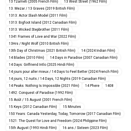
13 Tzameti (2005 French Film)
13 West Street (1962 Film)
13. Mezar / 13 Graves (2019 British Film)
1313: Actor Slash Model (2011 Film)
1313: Bigfoot Island (2012 Canadian Film)
1313: Wicked Stepbrother (2011 Film)
1341 Frames of Love and War (2022 Film)
13Hrs / Night Wolf (2010 British Film)
13th Day of Christmas (2021 British Film)
14 (2024 Indian Film)
14 Blades (2010 Film)
14 Days in Paradise (2007 Canadian Film)
14 Days: Girlfriend Intlo (2025 Hindi Film)
14 jours pour aller mieux / 14 Days to Feel Better (2024 French Film)
14 jours, 12 nuits / 14 Days, 12 Nights (2019 Canadian Film)
14 Peaks: Nothing Is Impossible (2021 Film)
14 Phere
1408
1492: Conquest of Paradise (1992 Film)
15 Août / 15 August (2001 French Film)
15 Keys (2012 Canadian Film)
15 Minutes
150 Years: Canada Yesterday, Today, Tomorrow (2017 Canadian Film)
1521: The Quest for Love and Freedom (2024 Philippine Film)
15th August (1993 Hindi Film)
16 ans / Sixteen (2023 Film)