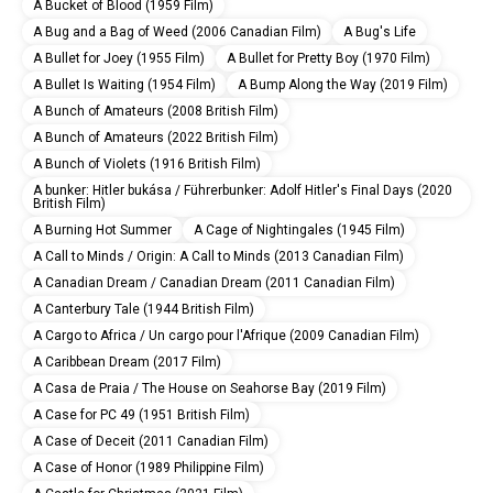
A Bucket of Blood (1959 Film)
A Bug and a Bag of Weed (2006 Canadian Film)
A Bug's Life
A Bullet for Joey (1955 Film)
A Bullet for Pretty Boy (1970 Film)
A Bullet Is Waiting (1954 Film)
A Bump Along the Way (2019 Film)
A Bunch of Amateurs (2008 British Film)
A Bunch of Amateurs (2022 British Film)
A Bunch of Violets (1916 British Film)
A bunker: Hitler bukása / Führerbunker: Adolf Hitler's Final Days (2020
British Film)
A Burning Hot Summer
A Cage of Nightingales (1945 Film)
A Call to Minds / Origin: A Call to Minds (2013 Canadian Film)
A Canadian Dream / Canadian Dream (2011 Canadian Film)
A Canterbury Tale (1944 British Film)
A Cargo to Africa / Un cargo pour l'Afrique (2009 Canadian Film)
A Caribbean Dream (2017 Film)
A Casa de Praia / The House on Seahorse Bay (2019 Film)
A Case for PC 49 (1951 British Film)
A Case of Deceit (2011 Canadian Film)
A Case of Honor (1989 Philippine Film)