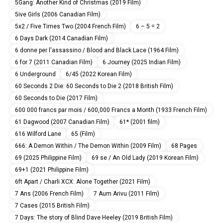
5Gang: Another Kind of Christmas (2019 Film)
5ive Girls (2006 Canadian Film)
5x2 / Five Times Two (2004 French Film)
6 – 5 = 2
6 Days Dark (2014 Canadian Film)
6 donne per l'assassino / Blood and Black Lace (1964 Film)
6 for 7 (2011 Canadian Film)
6 Journey (2025 Indian Film)
6 Underground
6/45 (2022 Korean Film)
60 Seconds 2 Die: 60 Seconds to Die 2 (2018 British Film)
60 Seconds to Die (2017 Film)
600 000 francs par mois / 600,000 Francs a Month (1933 French Film)
61 Dagwood (2007 Canadian Film)
61* (2001 film)
616 Wilford Lane
65 (Film)
666: A Demon Within / The Demon Within (2009 Film)
68 Pages
69 (2025 Philippine Film)
69 se / An Old Lady (2019 Korean Film)
69+1 (2021 Philippine Film)
6ft Apart / Charli XCX: Alone Together (2021 Film)
7 Ans (2006 French Film)
7 Aum Arivu (2011 Film)
7 Cases (2015 British Film)
7 Days: The story of Blind Dave Heeley (2019 British Film)