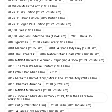
20 ans d'écart / It Boy (2013 French Film)
20 Dates
20 Million Miles to Earth (1957 Film)
20 vs. 1: Filly Edition (2022 British Film)
20 vs. 1: JiDion Edition (2022 British Film)
20 vs. 1: Logan Paul Edition (2022 British Film)
20,000 Eyes (1961 Film)
20,000 Leagues Under the Sea (1954 Film)
200 – Halla Ho
200 Cigarettes
2000 Years Later (1969 Film)
2001 Maniacs (2005 Film)
2001: A Space Odyssey (1968 Film)
2001: Do Hazaar Ek
2009 Nabba Britain Finals (2009 British Film)
2009 NABBA Universe: Women - Prejudging & Show (2009 British Film)
2010: The Year We Make Contact (1984 Film)
2011 (2020 Canadian Film)
2012
2012 Mirza the Untold Story / Mirza: The Untold Story (2012 Film)
2016: Obama's America
2018 (2023 Film)
2018 NABBA Mr.Universe (2018 British Film)
2019 - Dopo la caduta di New York / 2019, After the Fall of New
York (1983 Film)
2020 Cut (2020 British Film)
2020 Delhi (2025 Indian Film)
2023: A Farce Odyssey (2023 British Film)