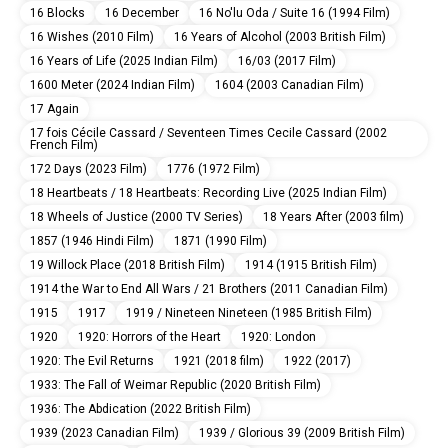
16 Blocks
16 December
16 No'lu Oda / Suite 16 (1994 Film)
16 Wishes (2010 Film)
16 Years of Alcohol (2003 British Film)
16 Years of Life (2025 Indian Film)
16/03 (2017 Film)
1600 Meter (2024 Indian Film)
1604 (2003 Canadian Film)
17 Again
17 fois Cécile Cassard / Seventeen Times Cecile Cassard (2002
French Film)
172 Days (2023 Film)
1776 (1972 Film)
18 Heartbeats / 18 Heartbeats: Recording Live (2025 Indian Film)
18 Wheels of Justice (2000 TV Series)
18 Years After (2003 film)
1857 (1946 Hindi Film)
1871 (1990 Film)
19 Willock Place (2018 British Film)
1914 (1915 British Film)
1914 the War to End All Wars / 21 Brothers (2011 Canadian Film)
1915
1917
1919 / Nineteen Nineteen (1985 British Film)
1920
1920: Horrors of the Heart
1920: London
1920: The Evil Returns
1921 (2018 film)
1922 (2017)
1933: The Fall of Weimar Republic (2020 British Film)
1936: The Abdication (2022 British Film)
1939 (2023 Canadian Film)
1939 / Glorious 39 (2009 British Film)