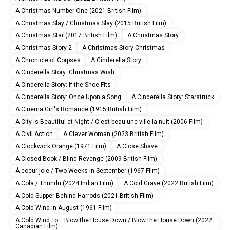
A Christmas Number One (2021 British Film)
A Christmas Slay / Christmas Slay (2015 British Film)
A Christmas Star (2017 British Film)
A Christmas Story
A Christmas Story 2
A Christmas Story Christmas
A Chronicle of Corpses
A Cinderella Story
A Cinderella Story: Christmas Wish
A Cinderella Story: If the Shoe Fits
A Cinderella Story: Once Upon a Song
A Cinderella Story: Starstruck
A Cinema Girl's Romance (1915 British Film)
A City Is Beautiful at Night / C'est beau une ville la nuit (2006 Film)
A Civil Action
A Clever Woman (2023 British Film)
A Clockwork Orange (1971 Film)
A Close Shave
A Closed Book / Blind Revenge (2009 British Film)
À coeur joie / Two Weeks in September (1967 Film)
A Cola / Thundu (2024 Indian Film)
A Cold Grave (2022 British Film)
A Cold Supper Behind Harrods (2021 British Film)
A Cold Wind in August (1961 Film)
A Cold Wind To... Blow the House Down / Blow the House Down (2022
Canadian Film)