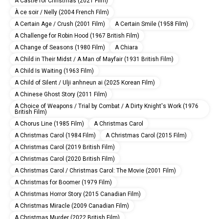
A Castle for Christmas (2021 Film)
À ce soir / Nelly (2004 French Film)
A Certain Age / Crush (2001 Film)
A Certain Smile (1958 Film)
A Challenge for Robin Hood (1967 British Film)
A Change of Seasons (1980 Film)
A Chiara
A Child in Their Midst / A Man of Mayfair (1931 British Film)
A Child Is Waiting (1963 Film)
A Child of Silent / Ulji anhneun ai (2025 Korean Film)
A Chinese Ghost Story (2011 Film)
A Choice of Weapons / Trial by Combat / A Dirty Knight's Work (1976
British Film)
A Chorus Line (1985 Film)
A Christmas Carol
A Christmas Carol (1984 Film)
A Christmas Carol (2015 Film)
A Christmas Carol (2019 British Film)
A Christmas Carol (2020 British Film)
A Christmas Carol / Christmas Carol: The Movie (2001 Film)
A Christmas for Boomer (1979 Film)
A Christmas Horror Story (2015 Canadian Film)
A Christmas Miracle (2009 Canadian Film)
A Christmas Murder (2022 British Film)