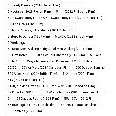
5 Greedy Bankers (2016 British Film)
5 Hectares (2023 French Film)
5 in 1 (2022 Philippine Film)
5 No Swapnamoy Lane / 5 No. Swapnomoy Lane (2024 Indian Film)
5 Rifles (1974 Hindi Film)
5 Shorts, 5 Days, 5 Locations (2021 British Film)
5 Steps to Danger (1957 Film)
5 to Die (2022 British Film)
5 Weddings
50 Dead Men Walking / Fifty Dead Men Walking (2008 Film)
50 First Dates
50 Kilos of Sour Cherries (2016 Film)
50 Lakh
50 to 1
50 Ways to Leave Your Drummer (2015 British Film)
50/50
50% or More (2014 Canadian Film)
500 Days of Summer
500 Miles North (2014 British Film)
512 Hours (2021 Film)
514 (2023 Canadian Film)
5150, rue des Ormes / 5150 Elm's Way (2009 Canadian Film)
52 Pick-Up (1986 Film)
52 Words for Love (2018 Canadian Film)
54
55 Days at Peking (1963 Film)
55th & 7th (2012 Film)
56 Rue Pigalle (1949 French Film)
58 (2021 Canadian Film)
5G Zombies (2020 Film)