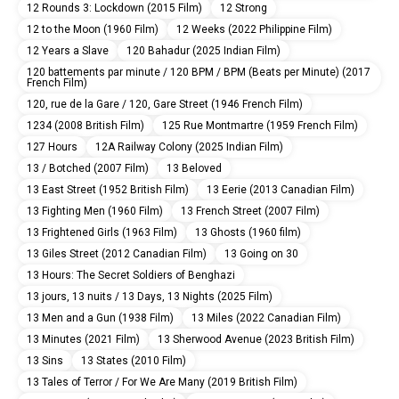
12 Rounds 3: Lockdown (2015 Film)
12 Strong
12 to the Moon (1960 Film)
12 Weeks (2022 Philippine Film)
12 Years a Slave
120 Bahadur (2025 Indian Film)
120 battements par minute / 120 BPM / BPM (Beats per Minute) (2017
French Film)
120, rue de la Gare / 120, Gare Street (1946 French Film)
1234 (2008 British Film)
125 Rue Montmartre (1959 French Film)
127 Hours
12A Railway Colony (2025 Indian Film)
13 / Botched (2007 Film)
13 Beloved
13 East Street (1952 British Film)
13 Eerie (2013 Canadian Film)
13 Fighting Men (1960 Film)
13 French Street (2007 Film)
13 Frightened Girls (1963 Film)
13 Ghosts (1960 film)
13 Giles Street (2012 Canadian Film)
13 Going on 30
13 Hours: The Secret Soldiers of Benghazi
13 jours, 13 nuits / 13 Days, 13 Nights (2025 Film)
13 Men and a Gun (1938 Film)
13 Miles (2022 Canadian Film)
13 Minutes (2021 Film)
13 Sherwood Avenue (2023 British Film)
13 Sins
13 States (2010 Film)
13 Tales of Terror / For We Are Many (2019 British Film)