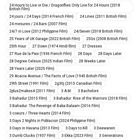
24 Hours to Live or Die / Dragonflies Only Live for 24 Hours (2018
British Film)
24 jours / 24 Days (2014 French Film)
24 Lines (2011 British Film)
24 mesures / 24 Bars (2007 Film)
24/7 in Love (2012 Philippine Film)
24/Seven (2018 British Film)
25 Years of UK Garage (2022 British Film)
25Gs (2008 British Film)
25th Hour
27 Down (1974 Hindi film)
27 Dresses
27 Rue de la Paix (1936 French Film)
28 Days
28 Days Later
28 Degree Celsius (2025 Indian Film)
28 Weeks Later
28 Years Later (2025 Film)
29 Acacia Avenue / The Facts of Love (1945 British Film)
29th Street (1991 Film)
2g30j (2015 Canadian Film)
2plus2makes4 (2011 Film)
3 A.M.
3 Bachelors
3 Bahadur (2015 Film)
3 Bahadur: Rise of the Warriors (2018 Film)
3 Bahadur: The Revenge of Baba Balaam (2016 Film)
3 coeurs / Three Hearts (2014 Film)
3 Days 2 Nights in Poblacion (2024 Philippine Film)
3 Days in Havana (2013 Film)
3 Days to Kill
3 Deewarein
3 Dumb Clucks (1937 Film)
3 Ekka (2023 Film)
3 Generations