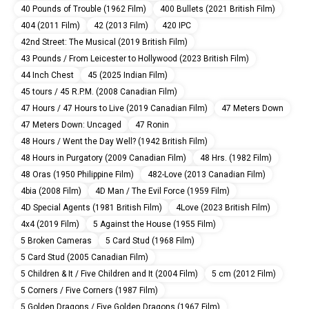
40 Pounds of Trouble (1962 Film)
400 Bullets (2021 British Film)
404 (2011 Film)
42 (2013 Film)
420 IPC
42nd Street: The Musical (2019 British Film)
43 Pounds / From Leicester to Hollywood (2023 British Film)
44 Inch Chest
45 (2025 Indian Film)
45 tours / 45 R.P.M. (2008 Canadian Film)
47 Hours / 47 Hours to Live (2019 Canadian Film)
47 Meters Down
47 Meters Down: Uncaged
47 Ronin
48 Hours / Went the Day Well? (1942 British Film)
48 Hours in Purgatory (2009 Canadian Film)
48 Hrs. (1982 Film)
48 Oras (1950 Philippine Film)
482-Love (2013 Canadian Film)
4bia (2008 Film)
4D Man / The Evil Force (1959 Film)
4D Special Agents (1981 British Film)
4Love (2023 British Film)
4x4 (2019 Film)
5 Against the House (1955 Film)
5 Broken Cameras
5 Card Stud (1968 Film)
5 Card Stud (2005 Canadian Film)
5 Children & It / Five Children and It (2004 Film)
5 cm (2012 Film)
5 Corners / Five Corners (1987 Film)
5 Golden Dragons / Five Golden Dragons (1967 Film)