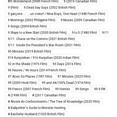
8th Wonderland (2008 French Film)
9 (2016 Canadian Film)
9 (Film)
9 Dead Gay Guys (2002 British Film)
9 garçons..... ....un coeur! / Nine Boys, One Heart (1948 French Film)
9 Mornings (2002 Philippine Film)
9 Muses (2009 Canadian Film)
9 Songs (2004 British Film)
9 Steps to a New Start (2005 British Film)
9 to 5 (1980 Film)
9/11
9/11: Chaos on the Comms (2021 British Film)
9/11: Inside the President's War Room (2021 Film)
90 Minutes (2019 British Film)
916 Kunjoottan / 916 Kunjuttan (2025 Indian Film)
92 in the Shade (1975 Film)
93 Days (2016 Film)
96 heures / 96 Hours (2014 French Film)
97 Aces Go Places (1997 Film)
97 Minutes (2023 Film)
99 (2009 Hindi Film)
99 and 44/100% Dead (1974 Film)
99 Francs (2007 French Film)
99 Homes
99 Songs
99.9 FM
A (1998 Film)
A (2017 Canadian Film)
A Árvore do Conhecimento / The Tree of Knowledge (2025 Film)
A Babysitter's Guide to Monster Hunting
A Bachelor Husband (1920 British Film)