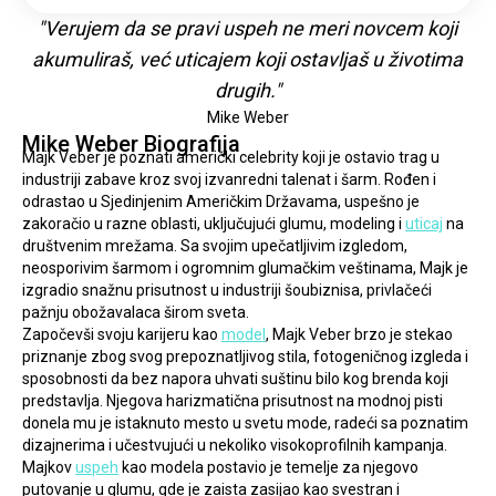
"Verujem da se pravi uspeh ne meri novcem koji
akumuliraš, već uticajem koji ostavljaš u životima
drugih."
Mike Weber
Mike Weber Biografija
Majk Veber je poznati američki celebrity koji je ostavio trag u 
industriji zabave kroz svoj izvanredni talenat i šarm. Rođen i 
odrastao u Sjedinjenim Američkim Državama, uspešno je 
zakoračio u razne oblasti, uključujući glumu, modeling i 
uticaj
 na 
društvenim mrežama. Sa svojim upečatljivim izgledom, 
neosporivim šarmom i ogromnim glumačkim veštinama, Majk je 
izgradio snažnu prisutnost u industriji šoubiznisa, privlačeći 
pažnju obožavalaca širom sveta.
Započevši svoju karijeru kao 
model
, Majk Veber brzo je stekao 
priznanje zbog svog prepoznatljivog stila, fotogeničnog izgleda i 
sposobnosti da bez napora uhvati suštinu bilo kog brenda koji 
predstavlja. Njegova harizmatična prisutnost na modnoj pisti 
donela mu je istaknuto mesto u svetu mode, radeći sa poznatim 
dizajnerima i učestvujući u nekoliko visokoprofilnih kampanja. 
Majkov 
uspeh
 kao modela postavio je temelje za njegovo 
putovanje u glumu, gde je zaista zasijao kao svestran i 