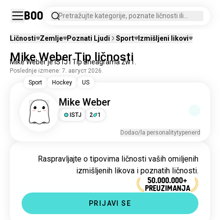
Boo
Pretražujte kategorije, poznate ličnosti ili
izmišljene likove.
Ličnosti
Zemlje
Poznati Ljudi
Sport
Izmišljeni likovi
Mike Weber Tip ličnosti
Mike Weber je ISTJ i Tip Eneagrama 2w1.
Poslednje izmene: 7. август 2026.
Sport
Hockey
US
Mike Weber
ISTJ
2
1
Dodao/la personalitytypenerd
Raspravljajte o tipovima ličnosti vaših omiljenih
izmišljenih likova i poznatih ličnosti.
50.000.000+
PREUZIMANJA
PRIJAVI SE