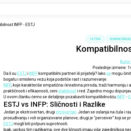
bilnost INFP - ESTJ
16 TIPA
KOMPATIBILN
Kompatibilnos
Autor
Poslednje izmene: 1
Da li su 
ESTJ
 i 
INFP
 kompatibilni partneri ili prijatelji? Iako 
se
 mogu čini
bogatu i smislenu vezu koja podstiče rast i razumevanje.
INFP
, koje karakteriše empatična i kreativna priroda, traži harmoniju 
praktičnosti i efikasnosti, ceni 
stabilnost
 i red. Zajedno mogu dopunjav
U ovom članku ćemo se detaljnije pozabaviti kompatibilnošću 
INFP
 - 
E
ESTJ vs INFP: Sličnosti i Razlike
Jedan je ekstrovertan, drugi 
introvertan
. Jedan se oslanja na čula i ra
prosuđivanju i voli organizovane planove, drugi je "perceiver" koji se 
ESTJ
 mogli biti potpuni suprotnosti.
Ipak, uprkos tim razlikama, ove dve ličnosti imaju više zajedničkog ne