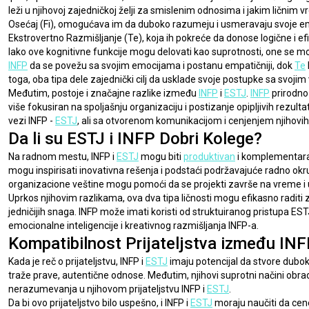
leži u njihovoj zajedničkoj želji za smislenim odnosima i jakim ličnim
Osećaj (Fi), omogućava im da duboko razumeju i usmeravaju svoje emoci
Ekstrovertno Razmišljanje (Te), koja ih pokreće da donose logične i e
Iako ove kognitivne funkcije mogu delovati kao suprotnosti, one se 
INFP
 da se povežu sa svojim emocijama i postanu empatičniji, dok 
Te
toga, oba tipa dele zajednički cilj da usklade svoje postupke sa svoji
Međutim, postoje i značajne razlike između 
INFP
 i 
ESTJ
. 
INFP
 prirodno
više fokusiran na spoljašnju organizaciju i postizanje opipljivih rezulta
vezi INFP - 
ESTJ
, ali sa otvorenom komunikacijom i cenjenjem njihovih r
Da li su ESTJ i INFP Dobri Kolege?
Na radnom mestu, INFP i 
ESTJ
 mogu biti 
produktivan
 i komplementara
mogu inspirisati inovativna rešenja i podstaći podržavajuće radno okr
organizacione veštine mogu pomoći da se projekti završe na vreme i
Uprkos njihovim razlikama, ova dva tipa ličnosti mogu efikasno raditi 
jedničijih snaga. INFP može imati koristi od struktuiranog pristupa ES
emocionalne inteligencije i kreativnog razmišljanja INFP-a.
Kompatibilnost Prijateljstva između INF
Kada je reč o prijateljstvu, INFP i 
ESTJ
 imaju potencijal da stvore dubo
traže prave, autentične odnose. Međutim, njihovi suprotni načini obra
nerazumevanja u njihovom prijateljstvu INFP i 
ESTJ
.
Da bi ovo prijateljstvo bilo uspešno, i INFP i 
ESTJ
 moraju naučiti da cen