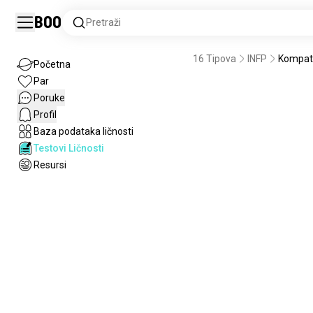
Boo
Pretraži
16 Tipova
INFP
Kompati
Početna
Par
Poruke
Profil
Baza podataka ličnosti
Testovi Ličnosti
Resursi