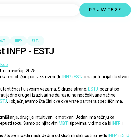
PRIJAVITE SE
OST
INFP
ESTJ
t INFP - ESTJ
 Boo
4. септембар 2025.
ti kao neobičan par, veza između 
INFP
 i 
ESTJ
 ima potencijal da stvori 
i autentičnost u svojim vezama. S druge strane, 
ESTJ
, poznat po 
ati jedno drugo i izazivati se da rastu na neočekivane načine.
STJ
, i objašnjavamo šta čini ove dve vrste partnera specifičnima.
zmišljanje, drugi je intuitivan i emotivan. Jedan ima težnju ka 
prepusti toku. Samo po njihovim 
MBTI
 tipovima, vidimo da bi 
INFP
 i 
go što se možda misli. Jedna od ključnih sličnosti između 
INFP
 i 
ESTJ