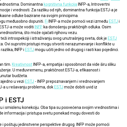
 vrednostima. Dominantna 
kognitivna funkcija
 INFP-a, Introvertni 
je i vrednosti. Za razliku od njih, dominantna funkcija ESTJ-a je 
fikasne odluke bazirane na svojim principima.
mogu međusobno dopuniti. 
Fi
 INFP-a može pomoći vezi između 
ESTJ
 i 
 ESTJ-a može voditi 
INFP
 ka donošenju praktičnijih odluka. Osim 
m vrednostima, što može ojačati njihovu vezu.
 teži introspekciji i istraživanju svog unutrašnjeg sveta, dok je 
ESTJ
ta. Ovi suprotni pristupi mogu stvoriti nerazumevanje i konflikte u 
azlika, INFP i 
ESTJ
 mogu učiti jedno od drugog i rasti kao pojedinci.
n tim. 
Kreativnost
 INFP-a, empatija i sposobnost da vide širu sliku 
uženje. U međuvremenu, praktičnost ESTJ-a, efikasnost i 
 unutar budžeta.
zajedno u vezi 
ESTJ
 - INFP prepoznavanjem i vrednovanjem 
TJ-a u rešavanju problema, dok 
ESTJ
 može dobiti uvid iz 
P i ESTJ
ku i smislenu konekciju. Oba tipa su posvećena svojim vrednostima i 
de informacija i pristupa svetu ponekad mogu dovesti do 
e i poštuju jedinstvene perspektive drugog. INFP može pomoći 