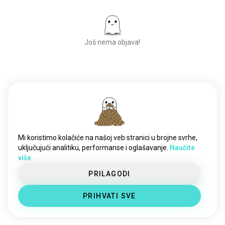
Još nema objava!
Upoznajte nove
ljude
50.000.000+
PREUZIMANJA
Mi koristimo kolačiće na našoj veb stranici u brojne svrhe,
uključujući analitiku, performanse i oglašavanje.
Naučite
više.
PRILAGODI
PRIHVATI SVE