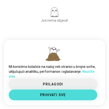
Još nema objava!
Upoznajte nove
ljude
50.000.000+
PREUZIMANJA
Mi koristimo kolačiće na našoj veb stranici u brojne svrhe,
uključujući analitiku, performanse i oglašavanje.
Naučite
više.
PRILAGODI
PRIHVATI SVE