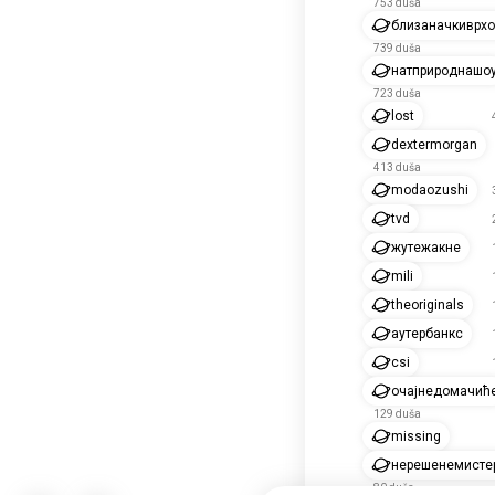
753 duša
близаначкиврх
739 duša
натприроднашо
723 duša
lost
dextermorgan
413 duša
modaozushi
tvd
жутежакне
mili
theoriginals
аутербанкc
csi
очајнедомачић
129 duša
missing
нерешенемисте
80 duša