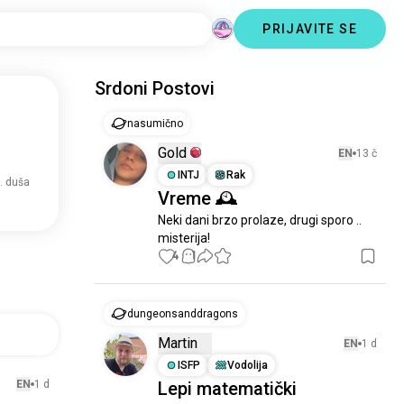
PRIJAVITE SE
Srdoni Postovi
nasumično
Gold
EN
13 č
INTJ
Rak
. duša
Vreme 🕰️
Neki dani brzo prolaze, drugi sporo .. 
misterija!
4
1
dungeonsanddragons
Martin
EN
1 d
ISFP
Vodolija
EN
1 d
Lepi matematički