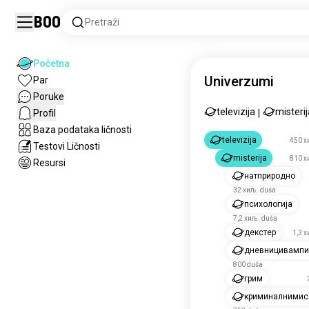
Boo
Pretraži
Početna
Univerzumi
Par
Poruke
televizija
misterij
Profil
|
Baza podataka ličnosti
televizija
450 х
Testovi Ličnosti
misterija
810 х
Resursi
натприродно
32 хиљ. duša
психологија
7,2 хиљ. duša
декстер
1,3 
дневницивампи
800 duša
грим
криминалнимис