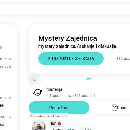
Mystery Zajednica
mystery zajednica, ćaskanje i diskusija.
a
PRIDRUŽITE SE SADA
816 хиљ
иљ. duša
иљ. duša
SVE
misterija
4,5 хиљ. postova
816 хиљ. duša
хиљ. duša
ра
Pridruži se
Duše
Najbolje - Za Danas
764 duša
Jun
ли