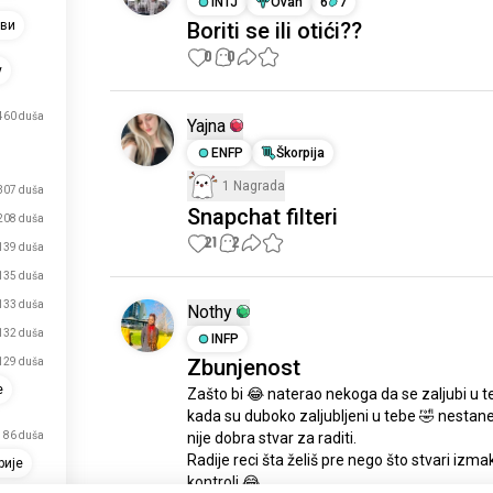
INTJ
Ovan
6
7
Boriti se ili otići??
ови
0
0
у
460 duša
Yajna
ENFP
Škorpija
1 Nagrada
307 duša
Snapchat filteri
208 duša
21
2
139 duša
135 duša
133 duša
Nothy
132 duša
INFP
Zbunjenost
129 duša
е
Zašto bi 😂 naterao nekoga da se zaljubi u te
kada su duboko zaljubljeni u tebe 🤣 nestaneš
86 duša
nije dobra stvar za raditi.

Radije reci šta želiš pre nego što stvari izma
рије
kontroli 😂.
