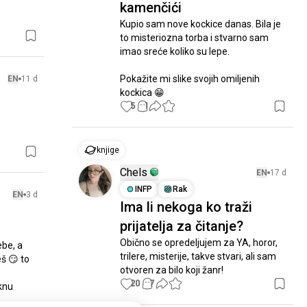
kamenčići
Kupio sam nove kockice danas. Bila je 
to misteriozna torba i stvarno sam 
imao sreće koliko su lepe. 

Pokažite mi slike svojih omiljenih 
EN
11 d
kockica 😁
5
1
knjige
Chels
EN
17 d
INFP
Rak
EN
3 d
Ima li nekoga ko traži
prijatelja za čitanje?
Obično se opredeljujem za YA, horor, 
be, a 
trilere, misterije, takve stvari, ali sam 
 😏 to 
otvoren za bilo koji žanr!
20
7
knu 