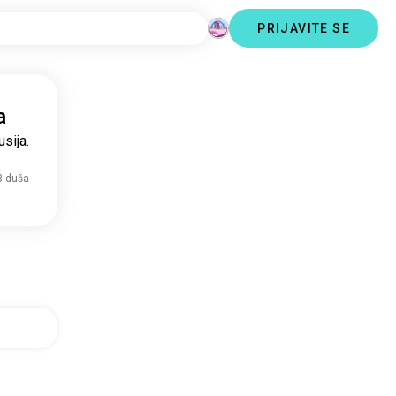
PRIJAVITE SE
a
sija.
3 duša