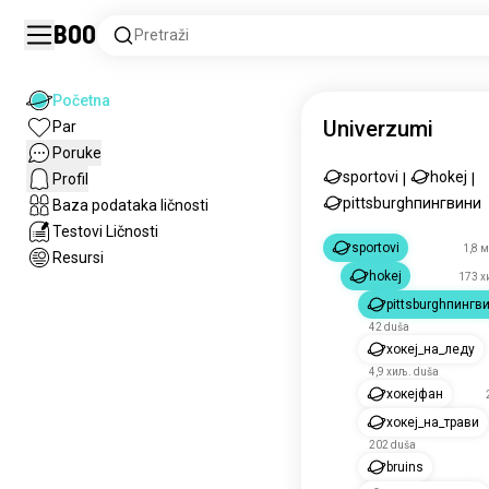
Boo
Pretraži
Početna
Univerzumi
Par
Poruke
sportovi
hokej
Profil
|
|
pittsburghпингвини
Baza podataka ličnosti
Testovi Ličnosti
sportovi
1,8 
Resursi
hokej
173 х
pittsburghпингв
42 duša
хокеј_на_леду
4,9 хиљ. duša
хокејфан
хокеј_на_трави
202 duša
bruins