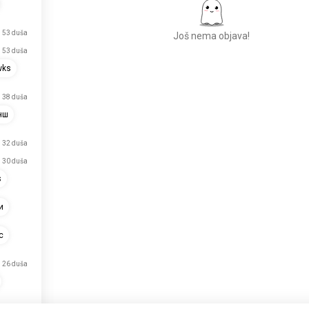
53 duša
Još nema objava!
53 duša
wks
Upoznajte nove
38 duša
ljude
нш
50.000.000+
PREUZIMANJA
32 duša
30 duša
s
и
с
26 duša