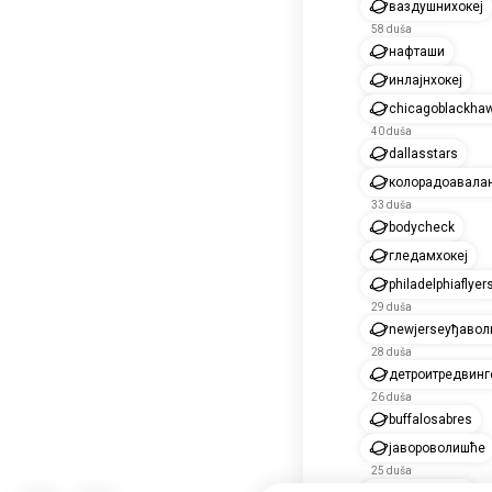
ваздушнихокеј
58 duša
нафташи
инлајнхокеј
chicagoblackha
40 duša
dallasstars
колорадоавала
33 duša
bodycheck
гледамхокеј
philadelphiaflyer
29 duša
newjerseyђавол
28 duša
детроитредвинг
26 duša
buffalosabres
јавороволишће
25 duša