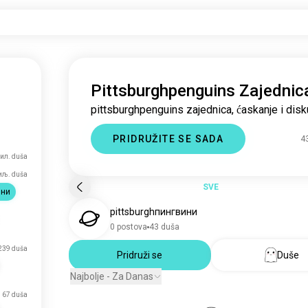
Pittsburghpenguins Zajednic
pittsburghpenguins zajednica, ćaskanje i disku
PRIDRUŽITE SE SADA
4
мил. duša
иљ. duša
SVE
ини
pittsburghпингвини
0 postova
43 duša
239 duša
Pridruži se
Duše
Najbolje - Za Danas
67 duša