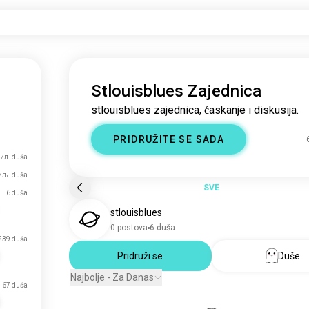
Stlouisblues Zajednica
stlouisblues zajednica, ćaskanje i diskusija.
PRIDRUŽITE SE SADA
мил. duša
иљ. duša
SVE
6 duša
stlouisblues
0 postova
6 duša
239 duša
Pridruži se
Duše
Najbolje - Za Danas
67 duša