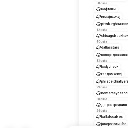
58 duša
нафташи
инлајнхокеј
pittsburghпингв
42 duša
chicagoblackha
40 duša
dallasstars
колорадоавала
33 duša
bodycheck
гледамхокеј
philadelphiaflyer
29 duša
newjerseyђавол
28 duša
детроитредвинг
26 duša
buffalosabres
јавороволишће