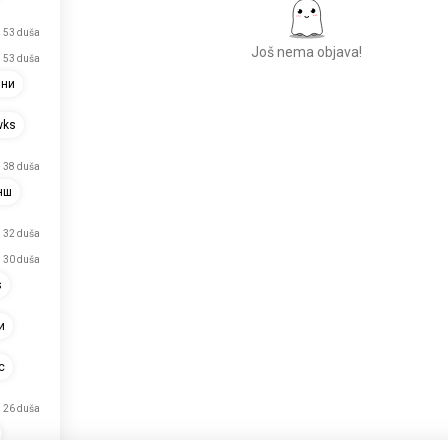
53 duša
Još nema objava!
53 duša
ини
wks
Upoznajte nove
ljude
38 duša
50.000.000+
PREUZIMANJA
нш
32 duša
30 duša
s
и
с
26 duša
upravo se prijavio/la.