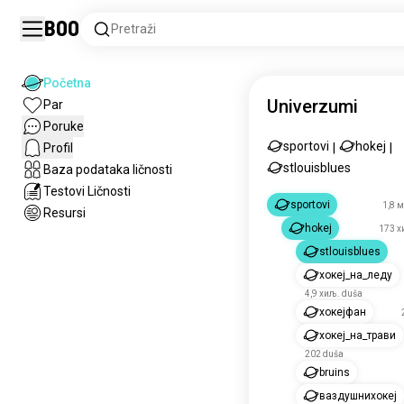
Boo
Pretraži
Početna
Univerzumi
Par
Poruke
sportovi
hokej
Profil
|
|
stlouisblues
Baza podataka ličnosti
Testovi Ličnosti
sportovi
1,8 
Resursi
hokej
173 х
stlouisblues
хокеј_на_леду
4,9 хиљ. duša
хокејфан
хокеј_на_трави
202 duša
bruins
ваздушнихокеј