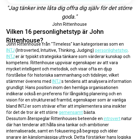
"Jag tänker inte låta dig offra dig själv för det större
goda."
John Rittenhouse
Vilken 16 personlighetstyp är John
Rittenhouse?
John Rittenhouse från "Timeless" kan kategoriseras som en 
INTJ
 (Introverted, Intuitive, Thinking, Judging) 
personlighetstyp
.
INTJ
:er är typiskt strategiska tänkare som värderar kunskap och 
kompetens. Rittenhouse uppvisar egenskaper av att vara 
mycket intelligent och metodisk, och visar ofta en djup 
förståelse för historiska sammanhang och tidslinjer, vilket 
stämmer överens med 
INTJ
:s tendens att analysera information 
grundligt. Hans position inom den hemliga organisationen 
indikerar också en preferens för långsiktig planering och en 
vision för en strukturerad framtid, egenskaper som är vanliga 
bland INTJ:er som strävar efter att implementera sina insikter 
för det de tror är ett större 
gemensamt
 bästa.
Dessutom återspeglar Rittenhouses beteende en 
introvert
 natur 
där han tenderar att hålla sina tankar och ambitioner 
internaliserade, samt en fokusering på begrepp och idéer 
snarare än känslomässiga uttryck. Detta förstärker hans logiska 