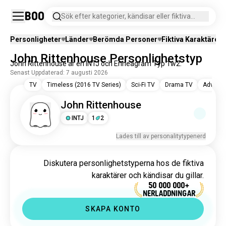
Boo
Sök efter kategorier, kändisar eller fiktiva
karaktärer.
Personligheter
Länder
Berömda Personer
Fiktiva Karaktärer
John Rittenhouse Personlighetstyp
John Rittenhouse är en INTJ och Enneagram Typ 1w2.
Senast Uppdaterad: 7 augusti 2026
TV
Timeless (2016 TV Series)
Sci-Fi TV
Drama TV
Adventu
John Rittenhouse
INTJ
1
2
Lades till av personalitytypenerd
Diskutera personlighetstyperna hos de fiktiva
karaktärer och kändisar du gillar.
50 000 000+
NERLADDNINGAR
SKAPA KONTO