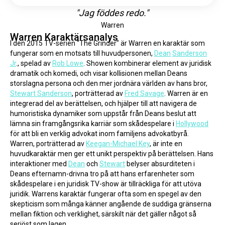
"Jag föddes redo."
Warren
Warren Karaktärsanalys
I den 2015 TV-serien "The Grinder" är Warren en karaktär som 
fungerar som en motsats till huvudpersonen, 
Dean
Sanderson
Jr
., spelad av 
Rob Lowe
. Showen kombinerar element av juridisk 
dramatik och komedi, och visar kollisionen mellan Deans 
storslagna persona och den mer jordnära världen av hans bror, 
Stewart Sanderson
, porträtterad av 
Fred Savage
. Warren är en 
integrerad del av berättelsen, och hjälper till att navigera de 
humoristiska dynamiker som uppstår från Deans beslut att 
lämna sin framgångsrika karriär som skådespelare i 
Hollywood
för att bli en verklig advokat inom familjens advokatbyrå.
Warren, porträtterad av 
Keegan-Michael Key
, är inte en 
huvudkaraktär men ger ett unikt perspektiv på berättelsen. Hans 
interaktioner med 
Dean
 och 
Stewart
 belyser absurditeten i 
Deans efternamn-drivna tro på att hans erfarenheter som 
skådespelare i en juridisk TV-show är tillräckliga för att utöva 
juridik. Warrens karaktär fungerar ofta som en spegel av den 
skepticism som många känner angående de suddiga gränserna 
mellan fiktion och verklighet, särskilt när det gäller något så 
seriöst som lagen.