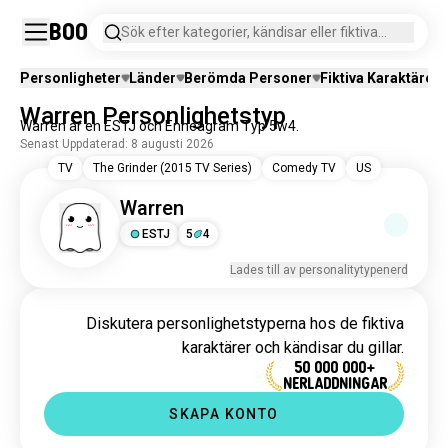
Boo
Sök efter kategorier, kändisar eller fiktiva
karaktärer.
Personligheter
Länder
Berömda Personer
Fiktiva Karaktärer
Warren Personlighetstyp
Warren är en ESTJ och Enneagram Typ 5w4.
Senast Uppdaterad: 8 augusti 2026
TV
The Grinder (2015 TV Series)
Comedy TV
US
Warren
ESTJ
5
4
Lades till av personalitytypenerd
Diskutera personlighetstyperna hos de fiktiva
karaktärer och kändisar du gillar.
50 000 000+
NERLADDNINGAR
SKAPA KONTO