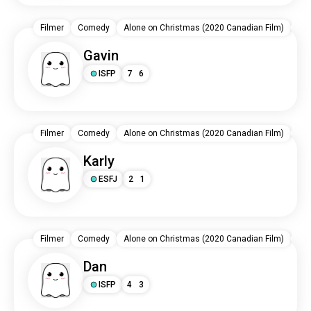
Filmer
Comedy
Alone on Christmas (2020 Canadian Film)
Ka
Gavin
ISFP
7
6
Filmer
Comedy
Alone on Christmas (2020 Canadian Film)
Ka
Karly
ESFJ
2
1
Filmer
Comedy
Alone on Christmas (2020 Canadian Film)
Ka
Dan
ISFP
4
3