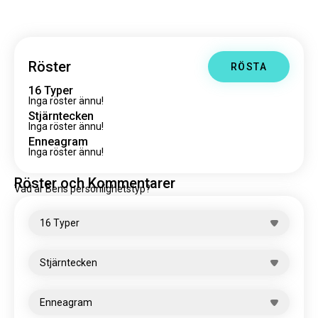
Röster
RÖSTA
16 Typer
Inga röster ännu!
Stjärntecken
Inga röster ännu!
Enneagram
Inga röster ännu!
Röster och Kommentarer
Vad är Bens personlighetstyp?
16 Typer
Stjärntecken
Enneagram