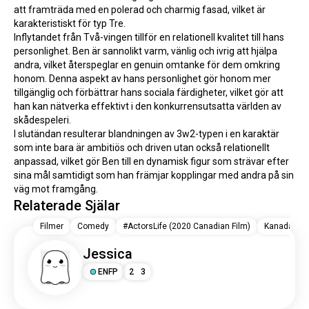
att framträda med en polerad och charmig fasad, vilket är 
karakteristiskt för typ Tre.
Inflytandet från Två-vingen tillför en relationell kvalitet till hans 
personlighet. Ben är sannolikt varm, vänlig och ivrig att hjälpa 
andra, vilket återspeglar en genuin omtanke för dem omkring 
honom. Denna aspekt av hans personlighet gör honom mer 
tillgänglig och förbättrar hans sociala färdigheter, vilket gör att 
han kan nätverka effektivt i den konkurrensutsatta världen av 
skådespeleri.
I slutändan resulterar blandningen av 3w2-typen i en karaktär 
som inte bara är ambitiös och driven utan också relationellt 
anpassad, vilket gör Ben till en dynamisk figur som strävar efter 
sina mål samtidigt som han främjar kopplingar med andra på sin 
väg mot framgång.
Relaterade Själar
Filmer
Comedy
#ActorsLife (2020 Canadian Film)
Kanada
Jessica
ENFP
2
3