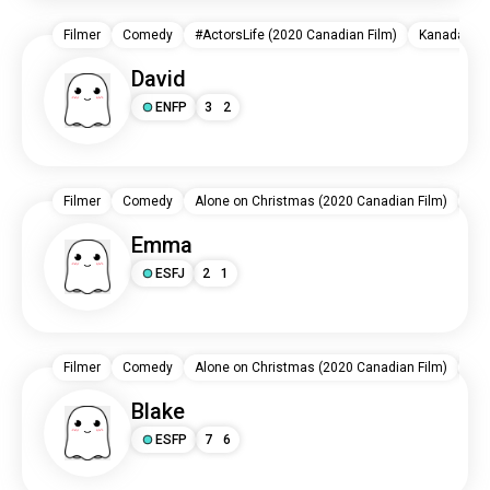
Filmer
Comedy
#ActorsLife (2020 Canadian Film)
Kanada
David
ENFP
3
2
Filmer
Comedy
Alone on Christmas (2020 Canadian Film)
Ka
Emma
ESFJ
2
1
Filmer
Comedy
Alone on Christmas (2020 Canadian Film)
Ka
Blake
ESFP
7
6