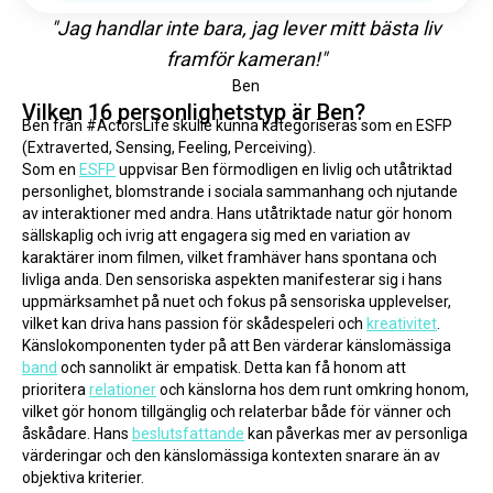
"Jag handlar inte bara, jag lever mitt bästa liv
framför kameran!"
Ben
Vilken 16 personlighetstyp är Ben?
Ben från #ActorsLife skulle kunna kategoriseras som en ESFP 
(Extraverted, Sensing, Feeling, Perceiving).
Som en 
ESFP
 uppvisar Ben förmodligen en livlig och utåtriktad 
personlighet, blomstrande i sociala sammanhang och njutande 
av interaktioner med andra. Hans utåtriktade natur gör honom 
sällskaplig och ivrig att engagera sig med en variation av 
karaktärer inom filmen, vilket framhäver hans spontana och 
livliga anda. Den sensoriska aspekten manifesterar sig i hans 
uppmärksamhet på nuet och fokus på sensoriska upplevelser, 
vilket kan driva hans passion för skådespeleri och 
kreativitet
.
Känslokomponenten tyder på att Ben värderar känslomässiga 
band
 och sannolikt är empatisk. Detta kan få honom att 
prioritera 
relationer
 och känslorna hos dem runt omkring honom, 
vilket gör honom tillgänglig och relaterbar både för vänner och 
åskådare. Hans 
beslutsfattande
 kan påverkas mer av personliga 
värderingar och den känslomässiga kontexten snarare än av 
objektiva kriterier.