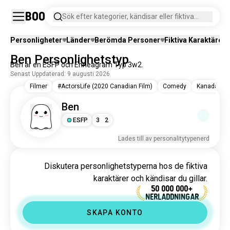
Boo
Sök efter kategorier, kändisar eller fiktiva
karaktärer.
Personligheter
Länder
Berömda Personer
Fiktiva Karaktärer
Ben Personlighetstyp
Ben är en ESFP och Enneagram Typ 3w2.
Senast Uppdaterad: 9 augusti 2026
Filmer
#ActorsLife (2020 Canadian Film)
Comedy
Kanada
Ben
ESFP
3
2
Lades till av personalitytypenerd
Diskutera personlighetstyperna hos de fiktiva
karaktärer och kändisar du gillar.
50 000 000+
NERLADDNINGAR
SKAPA KONTO