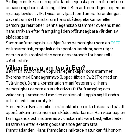
Slutligen indikerar den uppfattande egenskapen en flexibel och 
anpassningsbar inställning till livet. Ben är förmodligen öppen för 
nya upplevelser, vilket visar en vilja att omfamna förändringar, 
oavsett om det handlar om hans skådespelarkarriär eller 
personliga relationer. Denna egenskap stämmer överens med 
hans strävan efter framgång i den oförutsägbara världen av 
skådespeleri.
Sammanfattningsvis avslöjar Bens personlighet som en 
ESFP
en karismatisk, empatisk och spontan karaktär, som utgör 
energin och kreativiteten som är avgörande för hans roll i 
#ActorsLife.
Vilken Enneagram-typ är Ben?
Ben från #ActorsLife uppvisar egenskaper som stämmer 
överens med Enneagramtyp 3, specifikt en 3w2 (Tre med en 
Två-vinge). Denna kombination manifesterar sig i hans 
personlighet genom en stark drivkraft för framgång och 
validering, kombinerat med en önskan att koppla sig till andra 
och bli sedd som omtyckt.
Som en 3 är Ben ambitiös, målinriktad och ofta fokuserad på att 
uppnå erkännande inom sin skådespelarkarriär. Han visar upp en 
tävlingsanda och motiveras av önskan att vara bäst, vilket leder 
till strävan efter extern godkännande genom sina 
framträdanden. Hans framgångsinriktade natur kan få honom 