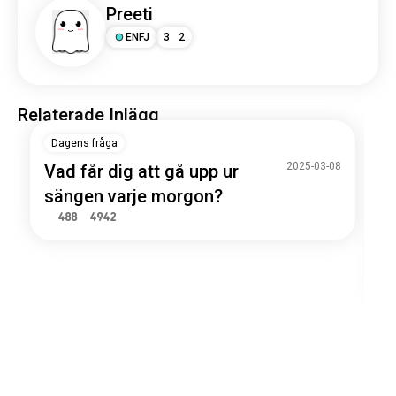
Preeti
ENFJ
3
2
Relaterade Inlägg
Dagens fråga
2025-03-08
Vad får dig att gå upp ur
sängen varje morgon?
488
4942