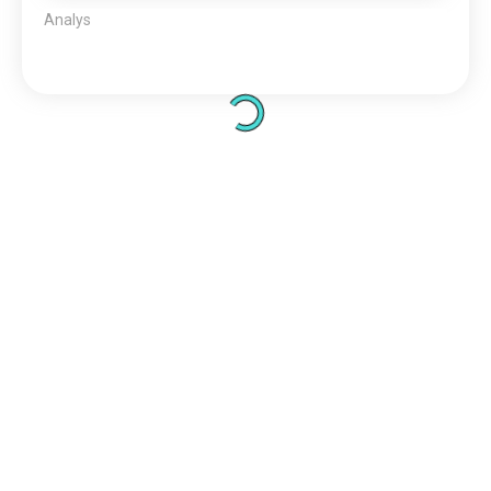
Diskutera personlighetstyperna hos de fiktiva
karaktärer och kändisar du gillar.
50 000 000+
GÅ MED NU
NERLADDNINGAR