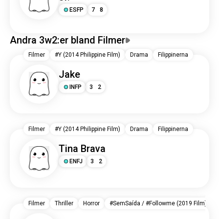
ESFP
7
8
Andra 3w2:er bland Filmer
Filmer
#Y (2014 Philippine Film)
Drama
Filippinerna
Jake
INFP
3
2
Filmer
#Y (2014 Philippine Film)
Drama
Filippinerna
Tina Brava
ENFJ
3
2
Filmer
Thriller
Horror
#SemSaída / #Followme (2019 Film)