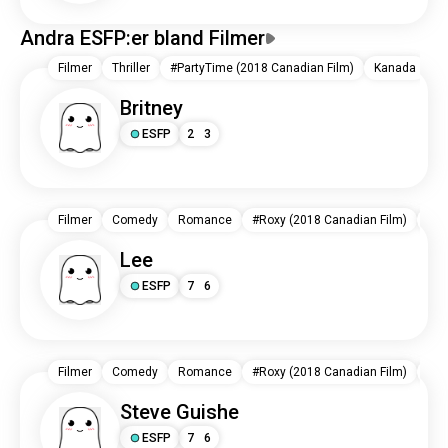
Andra ESFP:er bland Filmer
Filmer
Thriller
#PartyTime (2018 Canadian Film)
Kanada
Britney
ESFP
2
3
Filmer
Comedy
Romance
#Roxy (2018 Canadian Film)
Kan
Lee
ESFP
7
6
Filmer
Comedy
Romance
#Roxy (2018 Canadian Film)
Kan
Steve Guishe
ESFP
7
6