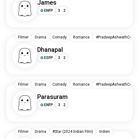
James
ENFP
3
2
Filmer
Drama
Comedy
Romance
#PradeepAshwathCombo /
Dhanapal
ESFP
3
2
Filmer
Drama
Comedy
Romance
#PradeepAshwathCombo /
Parasuram
ENFP
3
2
Filmer
Drama
#Star (2024 Indian Film)
Indien