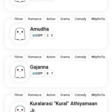
Filmer
Romance
Action
Drama
Comedy
#MythriTamil02
Amudha
ESFP
2
3
Filmer
Romance
Action
Drama
Comedy
#MythriTamil02
Gajanna
ESFP
8
7
Filmer
Romance
Action
Drama
Comedy
#MythriTamil02
Kuralarasi "Kural" Athiyamaan
Jr.