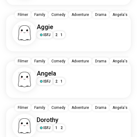
Filmer
Family
Comedy
Adventure
Drama
Angela's Chri
Aggie
ISFJ
2
1
Filmer
Family
Comedy
Adventure
Drama
Angela's Chri
Angela
ISFJ
2
1
Filmer
Family
Comedy
Adventure
Drama
Angela's Chri
Dorothy
ISFJ
1
2